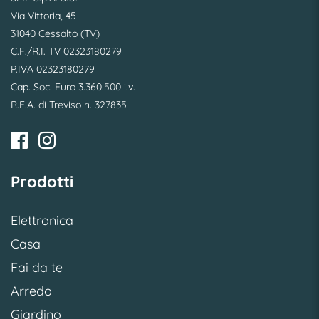
Via Vittoria, 45
31040 Cessalto (TV)
C.F./R.I. TV 02323180279
P.IVA 02323180279
Cap. Soc. Euro 3.360.500 i.v.
R.E.A. di Treviso n. 327835
Prodotti
Elettronica
Casa
Fai da te
Arredo
Giardino