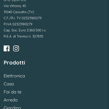
Via Vittoria, 45
31040 Cessalto (TV)
C.F./R.I. TV 02323180279
P.IVA 02323180279
Cap. Soc. Euro 3.360.500 i.v.
R.E.A. di Treviso n. 327835
Prodotti
Elettronica
Casa
Fai da te
Arredo
Giardino