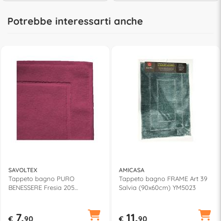
Potrebbe interessarti anche
SAVOLTEX
AMICASA
Tappeto bagno PURO
Tappeto bagno FRAME Art 39
BENESSERE Fresia 205
Salvia (90x60cm) YM5023
(60x40cm)
7,
11,
€
90
€
90