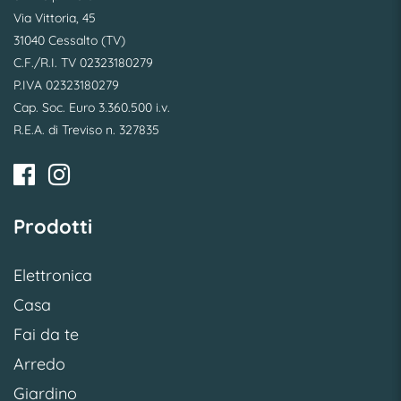
Via Vittoria, 45
31040 Cessalto (TV)
C.F./R.I. TV 02323180279
P.IVA 02323180279
Cap. Soc. Euro 3.360.500 i.v.
R.E.A. di Treviso n. 327835
Prodotti
Elettronica
Casa
Fai da te
Arredo
Giardino