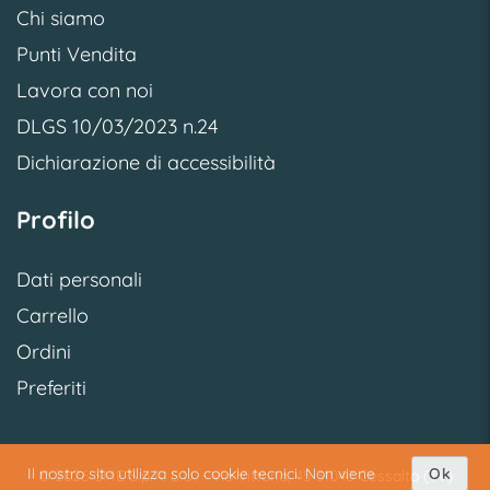
Chi siamo
Punti Vendita
Lavora con noi
DLGS 10/03/2023 n.24
Dichiarazione di accessibilità
Profilo
Dati personali
Carrello
Ordini
Preferiti
Il nostro sito utilizza solo cookie tecnici. Non viene
Ok
© 2026 SME S.p.A. S.U. - Via Vittoria, 45 31040 Cessalto (TV)