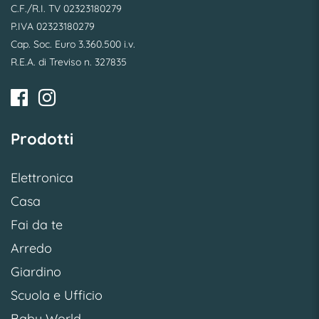
C.F./R.I. TV 02323180279
P.IVA 02323180279
Cap. Soc. Euro 3.360.500 i.v.
R.E.A. di Treviso n. 327835
Prodotti
Elettronica
Casa
Fai da te
Arredo
Giardino
Scuola e Ufficio
Baby World