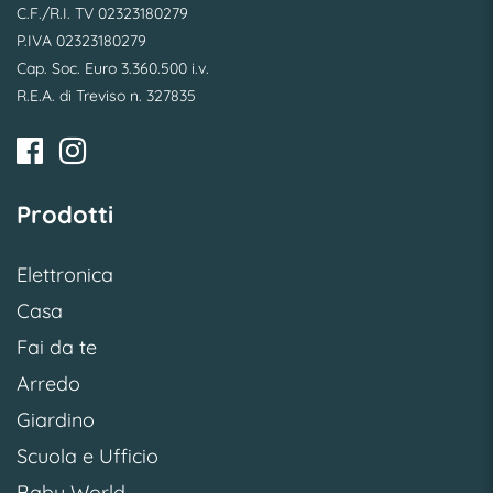
C.F./R.I. TV 02323180279
P.IVA 02323180279
Cap. Soc. Euro 3.360.500 i.v.
R.E.A. di Treviso n. 327835
Prodotti
Elettronica
Casa
Fai da te
Arredo
Giardino
Scuola e Ufficio
Baby World