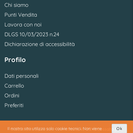
Chi siamo
Punti Vendita
Lavora con noi
DLGS 10/03/2023 n.24
Dichiarazione di accessibilità
Profilo
Dati personali
Carrello
Ordini
Preferiti
Il nostro sito utilizza solo cookie tecnici. Non viene
Ok
© 2026 SME S.p.A. S.U. - Via Vittoria, 45 31040 Cessalto (TV)