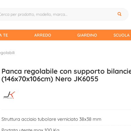
A TE
ARREDO
GIARDINO
SCUOLA 
golabili
Panca regolabile con supporto bilanci
(146x70x106cm) Nero JK6055
Struttura acciaio tubolare verniciato 38x38 mm
Portata utente max 100 Kg