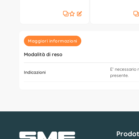
(205x76x176cm) Nero JK6070
JK6040
Maggiori informazioni
Modalità di reso
E' necessario r
Indicazioni
presente.
Prodot