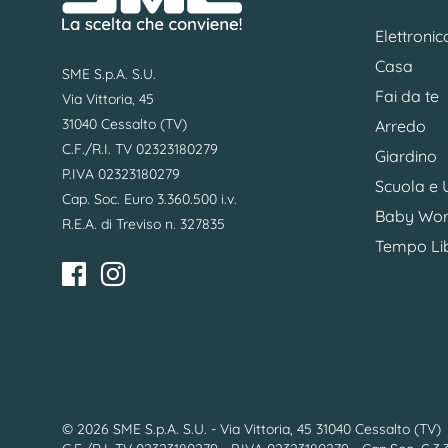
Elettronic
Casa
SME S.p.A. S.U.
Fai da te
Via Vittoria, 45
31040 Cessalto (TV)
Arredo
C.F./R.I. TV 02323180279
Giardino
P.IVA 02323180279
Scuola e U
Cap. Soc. Euro 3.360.500 i.v.
Baby Wor
R.E.A. di Treviso n. 327835
Tempo Li
© 2026 SME S.p.A. S.U. - Via Vittoria, 45 31040 Cessalto (TV)