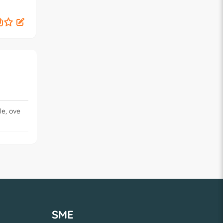
le, ove
SME