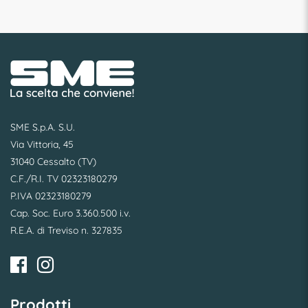
SME S.p.A. S.U.
Via Vittoria, 45
31040 Cessalto (TV)
C.F./R.I. TV 02323180279
P.IVA 02323180279
Cap. Soc. Euro 3.360.500 i.v.
R.E.A. di Treviso n. 327835
Prodotti