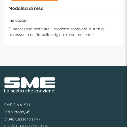
Modalità di reso
Indicazioni
E' necessario restituire il prodotto completo di tutti gli
accessori e dell'imballo originale, ove presente.
SME S.p.A. S.U.
Via Vittoria, 45
31040 Cessalto (TV)
C.F./R.I. TV 02323180279