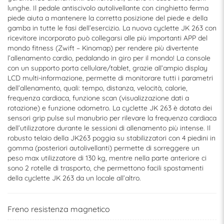
lunghe. Il pedale antiscivolo autolivellante con cinghietto ferma
piede aiuta a mantenere la corretta posizione del piede e della
gamba in tutte le fasi dell’esercizio. La nuova cyclette JK 263 con
ricevitore incorporato può collegarsi alle più importanti APP del
mondo fitness (Zwift – Kinomap) per rendere più divertente
l’allenamento cardio, pedalando in giro per il mondo! La console
con un supporto porta cellulare/tablet, grazie all’ampio display
LCD multi-informazione, permette di monitorare tutti i parametri
dell’allenamento, quali: tempo, distanza, velocità, calorie,
frequenza cardiaca, funzione scan (visualizzazione dati a
rotazione) e funzione odometro. La cyclette JK 263 è dotata dei
sensori grip pulse sul manubrio per rilevare la frequenza cardiaca
dell’utilizzatore durante le sessioni di allenamento più intense. Il
robusto telaio della JK263 poggia su stabilizzatori con 4 piedini in
gomma (posteriori autolivellanti) permette di sorreggere un
peso max utilizzatore di 130 kg, mentre nella parte anteriore ci
sono 2 rotelle di trasporto, che permettono facili spostamenti
della cyclette JK 263 da un locale all’altro.
Freno resistenza magnetico