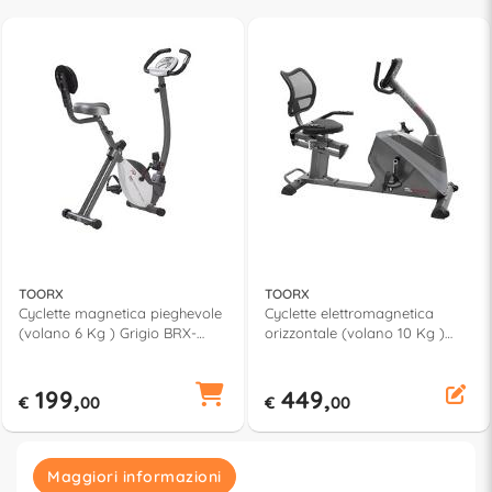
TOORX
TOORX
Cyclette magnetica pieghevole
Cyclette elettromagnetica
(volano 6 Kg ) Grigio BRX-
orizzontale (volano 10 Kg )
COMPACT-MFIT
Nero e Silver BRX 95 CONFORT
199,
449,
€
00
€
00
Maggiori informazioni