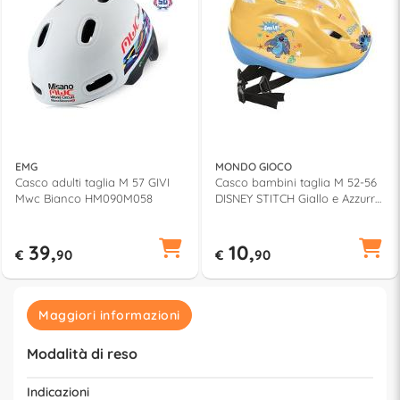
EMG
MONDO GIOCO
Casco adulti taglia M 57 GIVI
Casco bambini taglia M 52-56
Mwc Bianco HM090M058
DISNEY STITCH Giallo e Azzurro
G042019
39,
10,
€
90
€
90
Maggiori informazioni
Modalità di reso
Indicazioni