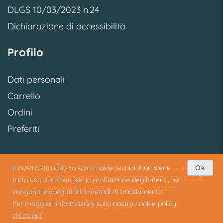
DLGS 10/03/2023 n.24
Dichiarazione di accessibilità
Profilo
Dati personali
Carrello
Ordini
Preferiti
Il nostro sito utilizza solo cookie tecnici. Non viene
Ok
© 2026 SME S.p.A. S.U. - Via Vittoria, 45 31040 Cessalto (TV)
C.F./R.I. TV 02323180279 - P.IVA 02323180279 - Cap.Soc. €
fatto uso di cookie per la profilazione degli utenti, né
3.360.500 i.v. - R.E.A. di Treviso n. 327835
vengono impiegati altri metodi di tracciamento.
Per maggiori informazioni sulla nostra cookie policy
Privacy
|
Cookie
clicca qui.