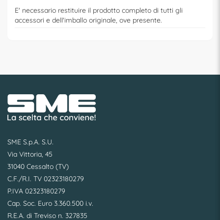
E' necessario restituire il prodotto completo di tutti gli
accessori e dell'imballo originale, ove presente.
SME S.p.A. S.U.
Via Vittoria, 45
31040 Cessalto (TV)
C.F./R.I. TV 02323180279
P.IVA 02323180279
Cap. Soc. Euro 3.360.500 i.v.
R.E.A. di Treviso n. 327835