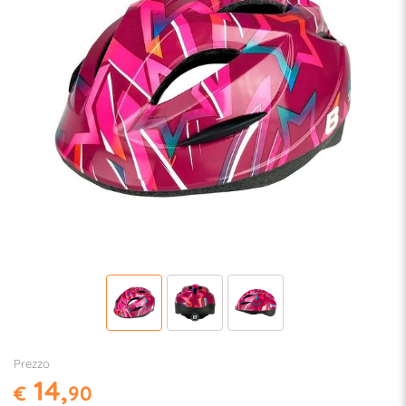
Prezzo
14,
€
90