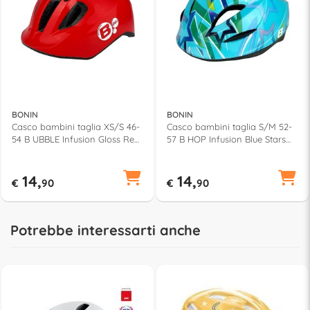
BONIN
BONIN
Casco bambini taglia XS/S 46-
Casco bambini taglia S/M 52-
54 B UBBLE Infusion Gloss Red
57 B HOP Infusion Blue Stars
IVC767
IVC761
14,
14,
€
90
€
90
Potrebbe interessarti anche