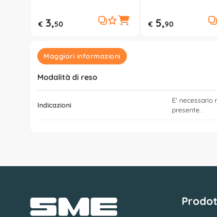
014497 10
Bianco 3028 03
3,
5,
€
50
€
90
Maggiori informazioni
Modalità di reso
E' necessario r
Indicazioni
presente.
Prodot