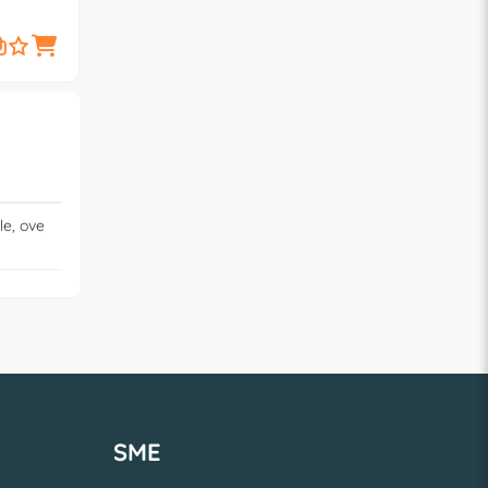
 Tortora
014498 551
014498 221
3,
3,
€
90
€
90
le, ove
SME