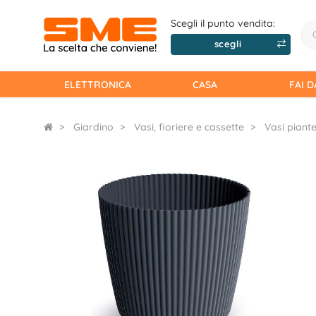
Scegli il punto vendita:
scegli
ELETTRONICA
CASA
FAI D
Giardino
Vasi, fioriere e cassette
Vasi piant