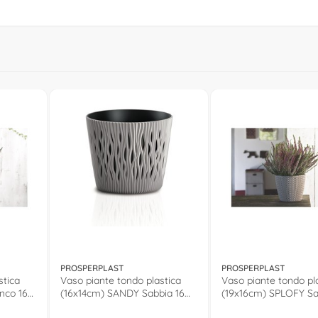
PROSPERPLAST
PROSPERPLAST
stica
Vaso piante tondo plastica
Vaso piante tondo pl
nco 16
(16x14cm) SANDY Sabbia 16
(19x16cm) SPLOFY Sa
M9
M9