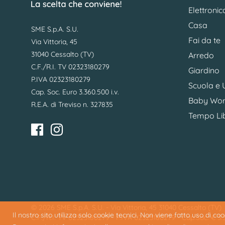
Elettronic
Casa
SME S.p.A. S.U.
Fai da te
Via Vittoria, 45
31040 Cessalto (TV)
Arredo
C.F./R.I. TV 02323180279
Giardino
P.IVA 02323180279
Scuola e U
Cap. Soc. Euro 3.360.500 i.v.
Baby Wor
R.E.A. di Treviso n. 327835
Tempo Li
© 2026 SME S.p.A. S.U. - Via Vittoria, 45 31040 Cessalto (TV)
Il nostro sito utilizza solo cookie tecnici. Non viene fatto uso di c
C.F./R.I. TV 02323180279 - P.IVA 02323180279 - Cap.Soc. € 3.36