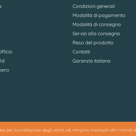
a
Condizioni generali
Modalità di pagamento
Modalità di consegna
Servizi alla consegna
Reso del prodotto
fficio
Contatti
ld
Garanzia italiana
bero
ookie per la profilazione degli utenti, né vengono impiegati altri metodi 
0.500 i.v. - R.E.A. di Treviso n. 327835