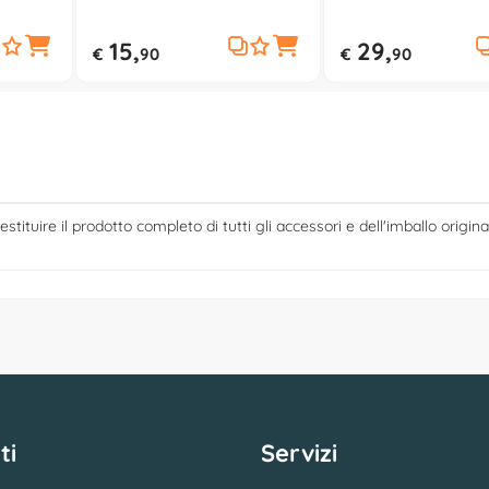
Bianco 3030 03
(30x30x30cm) SIDNEY
SIDQ30 G9
15,
29,
€
90
€
90
estituire il prodotto completo di tutti gli accessori e dell'imballo origina
ti
Servizi