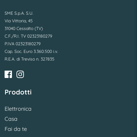
SME S.p.A. S.U.
Via Vittoria, 45
31040 Cessalto (TV)
C.F./R.I. TV 02323180279
P.IVA 02323180279
Cap. Soc. Euro 3.360.500 i.v.
R.E.A. di Treviso n. 327835
Prodotti
Elettronica
Casa
Fai da te