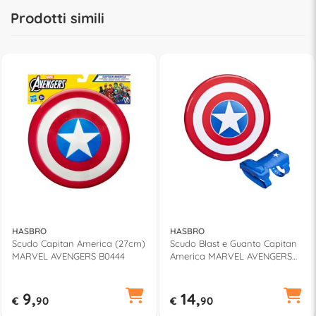
Prodotti simili
HASBRO
HASBRO
Scudo Capitan America (27cm)
Scudo Blast e Guanto Capitan
MARVEL AVENGERS B0444
America MARVEL AVENGERS
B99445L0
9,
14,
€
90
€
90