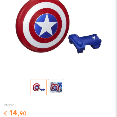
Prezzo
14,
€
90