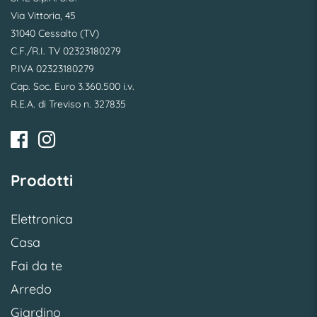
Via Vittoria, 45
31040 Cessalto (TV)
C.F./R.I. TV 02323180279
P.IVA 02323180279
Cap. Soc. Euro 3.360.500 i.v.
R.E.A. di Treviso n. 327835
Prodotti
Elettronica
Casa
Fai da te
Arredo
Giardino