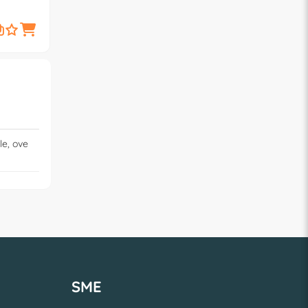
4,
4,
€
90
€
50
le, ove
SME