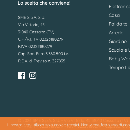
Elettronic
Casa
SME S.p.A. S.U.
Fai da te
Via Vittoria, 45
31040 Cessalto (TV)
Arredo
C.F./R.I. TV 02323180279
Giardino
P.IVA 02323180279
Scuola e U
Cap. Soc. Euro 3.360.500 i.v.
Baby Wor
R.E.A. di Treviso n. 327835
Tempo Li
© 2026 SME S.p.A. S.U. - Via Vittoria, 45 31040 Cessalto (TV)
Il nostro sito utilizza solo cookie tecnici. Non viene fatto uso di c
C.F./R.I. TV 02323180279 - P.IVA 02323180279 - Cap.Soc. € 3.36