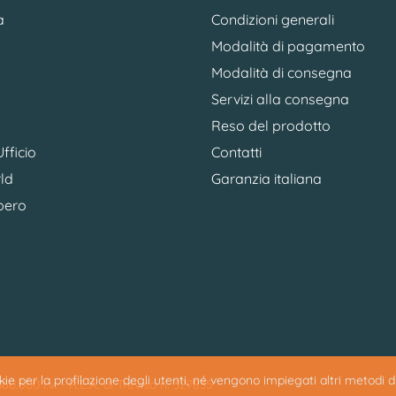
a
Condizioni generali
Modalità di pagamento
Modalità di consegna
Servizi alla consegna
Reso del prodotto
fficio
Contatti
ld
Garanzia italiana
bero
ookie per la profilazione degli utenti, né vengono impiegati altri metodi 
0.500 i.v. - R.E.A. di Treviso n. 327835