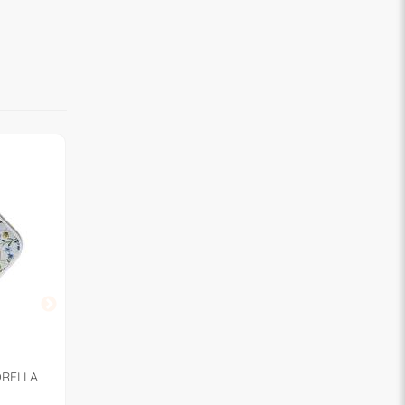
MELANI TESSILCASA
MELANI TESSILCASA
IORELLA
Set tessile cucina BAU
Set tessile cucina B