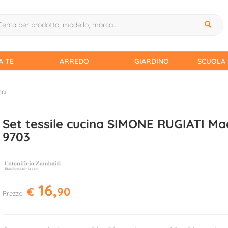
A TE
ARREDO
GIARDINO
SCUOLA 
na
Set tessile cucina SIMONE RUGIATI Ma
9703
16,
€
90
Prezzo