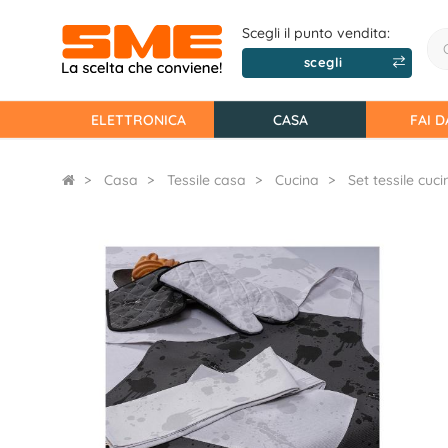
Scegli il punto vendita:
scegli
ELETTRONICA
CASA
FAI D
Casa
Tessile casa
Cucina
Set tessile cuci