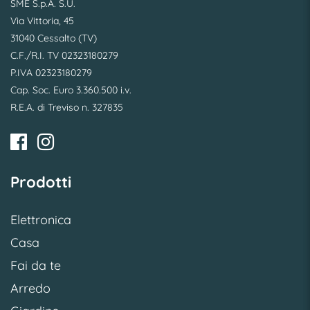
SME S.p.A. S.U.
Via Vittoria, 45
31040 Cessalto (TV)
C.F./R.I. TV 02323180279
P.IVA 02323180279
Cap. Soc. Euro 3.360.500 i.v.
R.E.A. di Treviso n. 327835
Prodotti
Elettronica
Casa
Fai da te
Arredo