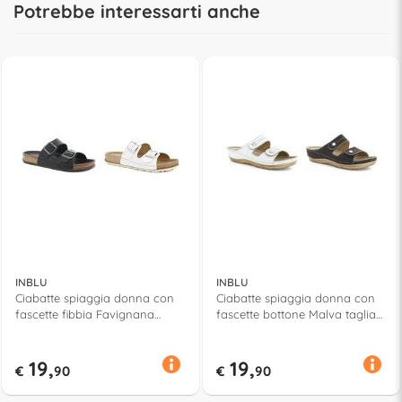
Potrebbe interessarti anche
INBLU
INBLU
Ciabatte spiaggia donna con
Ciabatte spiaggia donna con
fascette fibbia Favignana
fascette bottone Malva taglia
taglia da 36 a 41 Assortito
da 35 a 41 Assortito 58087
59087
19,
19,
€
90
€
90