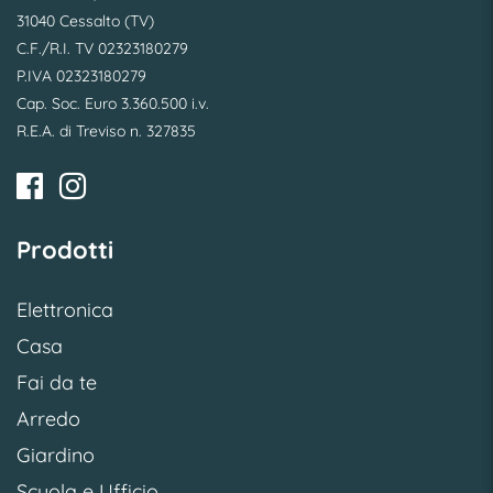
31040 Cessalto (TV)
C.F./R.I. TV 02323180279
P.IVA 02323180279
Cap. Soc. Euro 3.360.500 i.v.
R.E.A. di Treviso n. 327835
Prodotti
Elettronica
Casa
Fai da te
Arredo
Giardino
Scuola e Ufficio