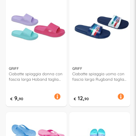
GRIFF
GRIFF
Ciabatte spiaggia donna con
Ciabatte spiaggia uomo con
fascia larga Hoband taglia
fascia larga Rugband taglia
da 36 a 41 Assortito 52824
da 40 a 45 Assortito 52651
9,
12,
€
90
€
90