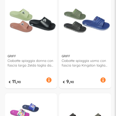
GRIFF
GRIFF
Ciabatte spiaggia donna con
Ciabatte spiaggia uomo con
fascia larga Zelda taglia da
fascia larga Kingston taglia
36 a 41 Assortito 53180
da 40 a 45 Assortito 53093
11,
9,
€
90
€
90