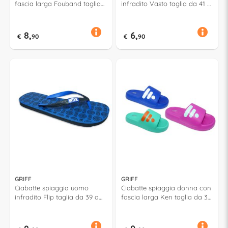
fascia larga Fouband taglia
infradito Vasto taglia da 41 a
da 36 a 41 Assortito 52627
46 Assortito 52661
8,
6,
€
90
€
90
GRIFF
GRIFF
Ciabatte spiaggia uomo
Ciabatte spiaggia donna con
infradito Flip taglia da 39 a
fascia larga Ken taglia da 36
46 INTER Assortito 52811
a 41 Assortito 53175