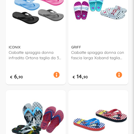
ICONIX
GRIFF
Ciabatte spiaggia donna
Ciabatte spiaggia donna con
infradito Ortona taglia da 35
fascia larga Xoband taglia
a 40 Assortito 52658
da 36 a 41 Assortito 52641
6,
14,
€
90
€
90