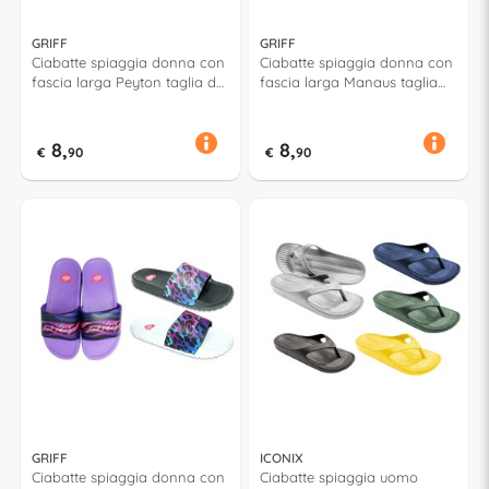
GRIFF
GRIFF
Ciabatte spiaggia donna con
Ciabatte spiaggia donna con
fascia larga Peyton taglia da
fascia larga Manaus taglia
36 a 41 Assortito 53178
da 36 a 41 Assortito 53195
8,
8,
€
90
€
90
GRIFF
ICONIX
Ciabatte spiaggia donna con
Ciabatte spiaggia uomo