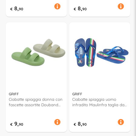
8,
8,
€
90
€
90
GRIFF
GRIFF
Ciabatte spiaggia donna con
Ciabatte spiaggia uomo
fascette assortite Douband
infradito Maulinfra taglia da
taglia da 36 a 41 Assortito
39 a 46 Assortito 52942
52918
9,
8,
€
90
€
90