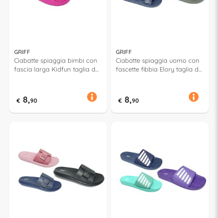
GRIFF
GRIFF
Ciabatte spiaggia bimbi con
Ciabatte spiaggia uomo con
fascia larga Kidfun taglia da
fascette fibbia Elory taglia da
30 a 35 Assortito 53077
40 a 45 Assortito 53181
8,
8,
€
90
€
90