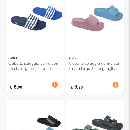
GRIFF
GRIFF
Ciabatte spiaggia uomo con
Ciabatte spiaggia donna con
fascia larga taglia da 41 a 46
fascia larga Sydney taglia da
BASIL Assortito 53065
36 a 41 Assortito 53062
8,
9,
€
90
€
90