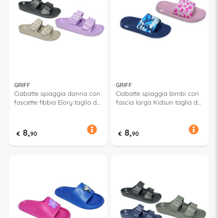
GRIFF
GRIFF
Ciabatte spiaggia donna con
Ciabatte spiaggia bimbi con
fascette fibbia Elory taglia da
fascia larga Kidsun taglia da
36 a 41 Assortito 53174
30 a 35 Assortito 52845
8,
8,
€
90
€
90