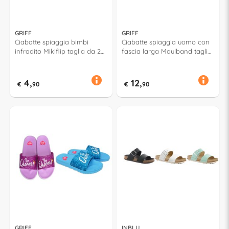
GRIFF
GRIFF
Ciabatte spiaggia bimbi
Ciabatte spiaggia uomo con
infradito Mikiflip taglia da 25
fascia larga Maulband taglia
a 32 MICKEY Assortito 52956
da 41 a 46 Assortito 52941
4,
12,
€
90
€
90
GRIFF
INBLU