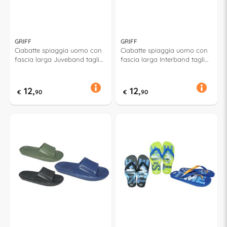
GRIFF
GRIFF
Ciabatte spiaggia uomo con
Ciabatte spiaggia uomo con
fascia larga Juveband taglia
fascia larga Interband taglia
da 35 a 46 JUVENTUS
da 35 a 46 INTER Assortito
Assortito 52614
52661
12,
12,
€
90
€
90