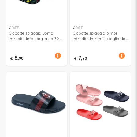
GRIFF
GRIFF
Ciabatte spiaggia uomo
Ciabatte spiaggia bimbi
infradito Infou taglia da 39 a
infradito Inframiky taglia da
46 Assortito 52645
27 a 32 DISNEY MICKEY
Assortito 52682
6,
7,
€
90
€
90