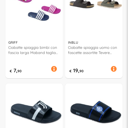
GRIFF
INBLU
Ciabatte spiaggia bimbi con
Ciabatte spiaggia uomo con
fascia larga Maband taglia
fascette assortite Tevere
da 30 a 35 Assortito 52943
taglia da 41 a 46 Assortito
59098
7,
19,
€
90
€
90