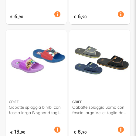
40 a 45 Assortito 52660
41 Assortito 52629
6,
6,
€
90
€
90
GRIFF
GRIFF
Ciabatte spiaggia bimbi con
Ciabatte spiaggia uomo con
fascia larga Bingband taglia
fascia larga Veller taglia da
da 26 a 33 BING Assortito
41 a 46 Assortito 53072
52674
13,
8,
€
90
€
90