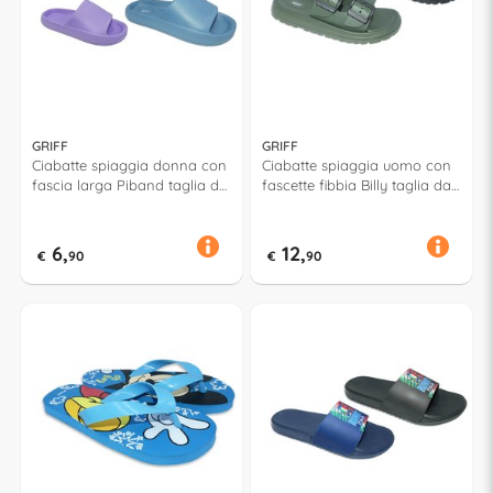
GRIFF
GRIFF
Ciabatte spiaggia donna con
Ciabatte spiaggia uomo con
fascia larga Piband taglia da
fascette fibbia Billy taglia da
36 a 41 Assortito 52925
40 a 45 Assortito 53075
6,
12,
€
90
€
90