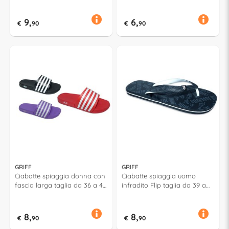
9,
6,
€
90
€
90
GRIFF
GRIFF
Ciabatte spiaggia donna con
Ciabatte spiaggia uomo
fascia larga taglia da 36 a 41
infradito Flip taglia da 39 a
BASIL Assortito 53057
46 JUVENTUS Assortito 52812
8,
8,
€
90
€
90