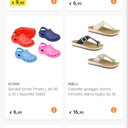
9,
6,
€
90
€
90
ICONIX
INBLU
Sandali bimbi Pineto ( da 30
Ciabatte spiaggia donna
a 35 ) Assortito 52663
infradito Atena taglia da 36 a
41 Assortito 58979
6,
16,
€
90
€
90