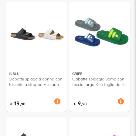
INBLU
GRIFF
Ciabatte spiaggia donna con
Ciabatte spiaggia uomo con
fascette a strappo Vulcano
fascia larga Ken taglia da 41
taglia da 36 a 41 Assortito
a 46 Assortito 53182
59094
19,
9,
€
90
€
90