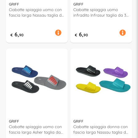
GRIFF
GRIFF
Ciabatte spiaggia uomo con
Ciabatte spiaggia uomo
fascia larga Nassau taglia da
infradito Infrasur taglia da 39
40 a 45 Assortito 53068
a 46 Assortito 52928
6,
6,
€
90
€
90
GRIFF
GRIFF
Ciabatte spiaggia uomo con
Ciabatte spiaggia donna con
fascia larga Asher taglia da
fascia larga Nassau taglia da
41 a 46 Assortito 53063
36 a 41 Assortito 53059