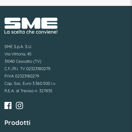
SME S.p.A. S.U.
Via Vittoria, 45
31040 Cessalto (TV)
C.F./R.I. TV 02323180279
P.IVA 02323180279
Cap. Soc. Euro 3.360.500 i.v.
R.E.A. di Treviso n. 327835
Prodotti