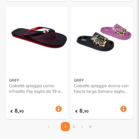
GRIFF
GRIFF
Ciabatte spiaggia uomo
Ciabatte spiaggia donna con
infradito Flip taglia da 39 a
fascia larga Samara taglia
46 MILAN Assortito 52813
da 36 a 41 Assortito 53179
8,
8,
€
90
€
90


1
2

