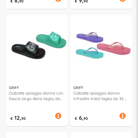
8,
9,
€
90
€
90
GRIFF
GRIFF
Ciabatte spiaggia donna con
Ciabatte spiaggia donna
fascia larga Akira taglia da
infradito Indot taglia da 36 a
36 a 41 Assortito 53056
41 Assortito 52628
12,
6,
€
90
€
90