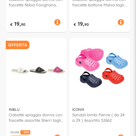
fascette fibbia Favignana
fascette bottone Malva taglia
taglia da 36 a 41 Assortito
da 35 a 41 Assortito 58087
59087
19,
19,
€
90
€
90
OFFERTA
INBLU
ICONIX
Ciabatte spiaggia donna con
Sandali bimbi Penne ( da 24
fascette assortite Sherri taglia
a 29 ) Assortito 52662
da 35 a 41 Assortito 59118
19,90
- 50%