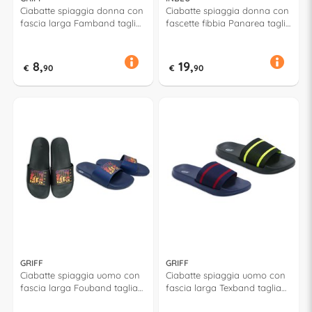
Ciabatte spiaggia donna con
Ciabatte spiaggia donna con
fascia larga Famband taglia
fascette fibbia Panarea taglia
da 36 a 41 Assortito 52936
da 36 a 41 Assortito 59091
8,
19,
€
90
€
90
GRIFF
GRIFF
Ciabatte spiaggia uomo con
Ciabatte spiaggia uomo con
fascia larga Fouband taglia
fascia larga Texband taglia
da 40 a 45 Assortito 52643
da 41 a 46 Assortito 52933