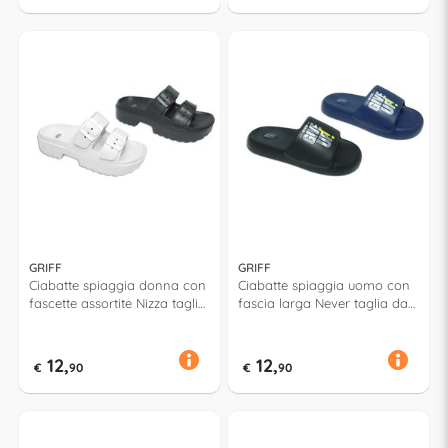
GRIFF
GRIFF
Ciabatte spiaggia donna con
Ciabatte spiaggia uomo con
fascette assortite Nizza taglia
fascia larga Never taglia da
da 36 a 41 Assortito 53073
41 a 46 Assortito 53069
12,
12,
€
90
€
90