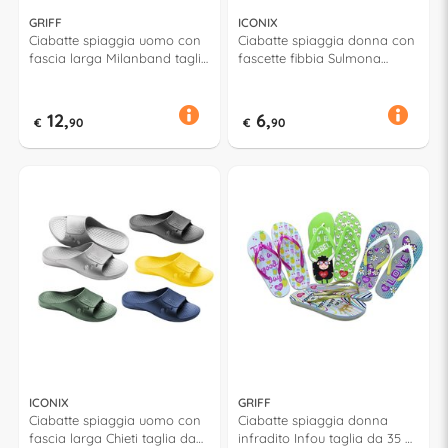
GRIFF
ICONIX
Ciabatte spiaggia uomo con
Ciabatte spiaggia donna con
fascia larga Milanband taglia
fascette fibbia Sulmona
da 35 a 46 MILAN Assortito
taglia da 36 a 41 Assortito
52617
52657
12,
6,
€
90
€
90
ICONIX
GRIFF
Ciabatte spiaggia uomo con
Ciabatte spiaggia donna
fascia larga Chieti taglia da
infradito Infou taglia da 35 a