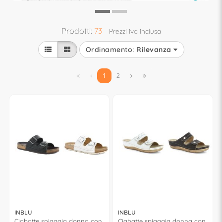
Prodotti:
73
Prezzi iva inclusa
Ordinamento:
Rilevanza


1
2


INBLU
INBLU
Ciabatte spiaggia donna con
Ciabatte spiaggia donna con