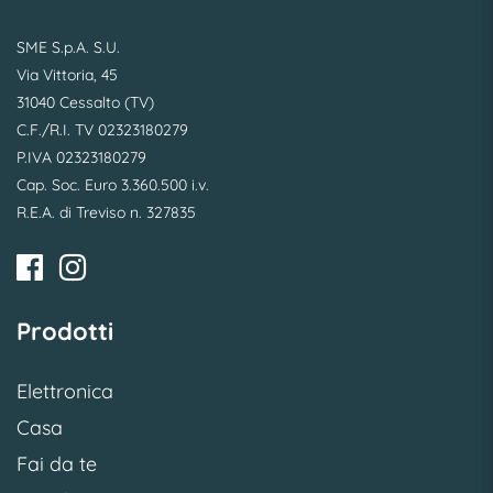
SME S.p.A. S.U.
Via Vittoria, 45
31040 Cessalto (TV)
C.F./R.I. TV 02323180279
P.IVA 02323180279
Cap. Soc. Euro 3.360.500 i.v.
R.E.A. di Treviso n. 327835
Prodotti
Elettronica
Casa
Fai da te