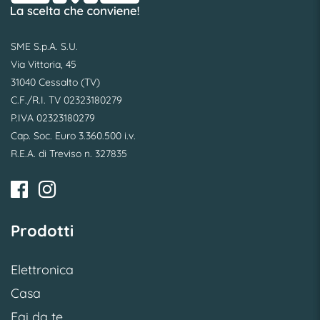
SME S.p.A. S.U.
Via Vittoria, 45
31040 Cessalto (TV)
C.F./R.I. TV 02323180279
P.IVA 02323180279
Cap. Soc. Euro 3.360.500 i.v.
R.E.A. di Treviso n. 327835
Prodotti
Elettronica
Casa
Fai da te