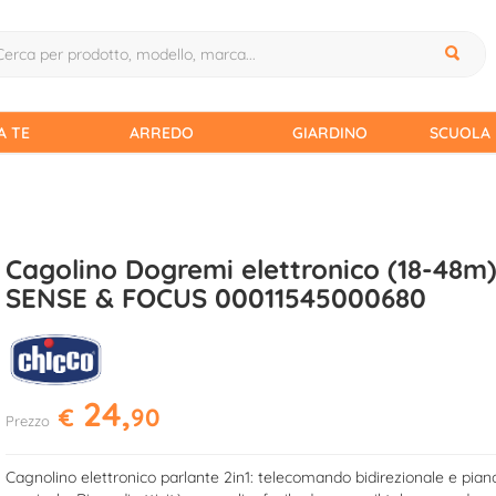
A TE
ARREDO
GIARDINO
SCUOLA 
Cagolino Dogremi elettronico (18-48m
SENSE & FOCUS 00011545000680
24,
€
90
Prezzo
Cagnolino elettronico parlante 2in1: telecomando bidirezionale e pian