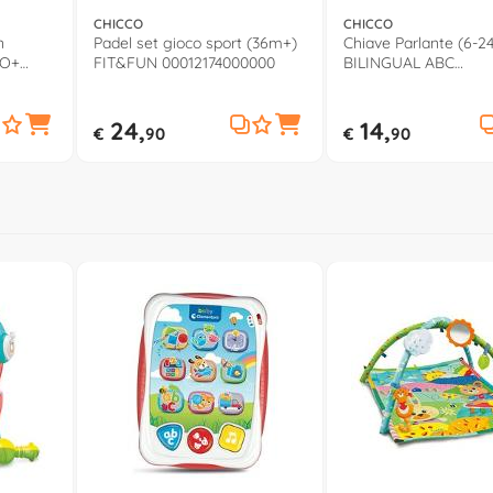
CHICCO
CHICCO
n
Padel set gioco sport (36m+)
Chiave Parlante (6-2
CO+
FIT&FUN 00012174000000
BILINGUAL ABC
00000995000000
24,
14,
€
90
€
90