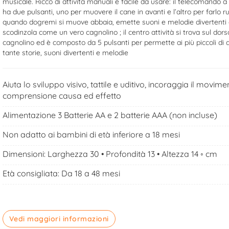
musicale. Ricco di attività manuali e facile da usare: il telecomando a 
ha due pulsanti, uno per muovere il cane in avanti e l’altro per farlo ru
quando dogremi si muove abbaia, emette suoni e melodie divertenti 
scodinzola come un vero cagnolino ; il centro attività si trova sul dors
cagnolino ed è composto da 5 pulsanti per permette ai più piccoli di 
tante storie, suoni divertenti e melodie
Aiuta lo sviluppo visivo, tattile e uditivo, incoraggia il movime
comprensione causa ed effetto
Alimentazione 3 Batterie AA e 2 batterie AAA (non incluse)
Non adatto ai bambini di età inferiore a 18 mesi
Dimensioni: Larghezza 30 • Profondità 13 • Altezza 14 ◦ cm
Età consigliata: Da 18 a 48 mesi
Vedi maggiori informazioni