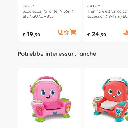
CHICCO
CHICCO
Scuolabus Parlante (9-36m)
Trenino elettronico co
BILINGUAL ABC
accessori (18-48m) E
00011297000680
00012343000000
19,
24,
€
90
€
90
Potrebbe interessarti anche