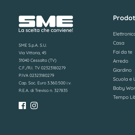
Prodot
Elettronic
Casa
SME S.p.A. S.U.
Fai da te
Via Vittoria, 45
31040 Cessalto (TV)
Arredo
C.F./R.I. TV 02323180279
Giardino
P.IVA 02323180279
Scuola e U
Cap. Soc. Euro 3.360.500 i.v.
Baby Wor
R.E.A. di Treviso n. 327835
Tempo Li