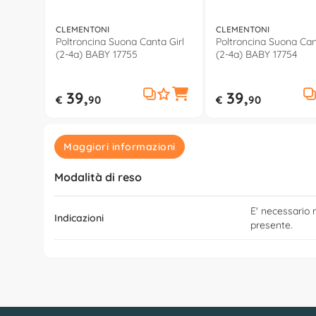
CLEMENTONI
CLEMENTONI
Poltroncina Suona Canta Girl
Poltroncina Suona Can
(2-4a) BABY 17755
(2-4a) BABY 17754
39,
39,
€
90
€
90
Maggiori informazioni
Modalità di reso
E' necessario r
Indicazioni
presente.