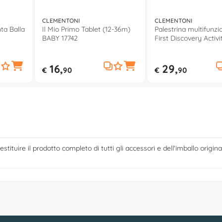
CLEMENTONI
CLEMENTONI
ta Balla
Il Mio Primo Tablet (12-36m)
Palestrina multifunz
BABY 17742
First Discovery Activ
(0m+) BABY 17757
16,
29,
€
90
€
90
estituire il prodotto completo di tutti gli accessori e dell'imballo origina