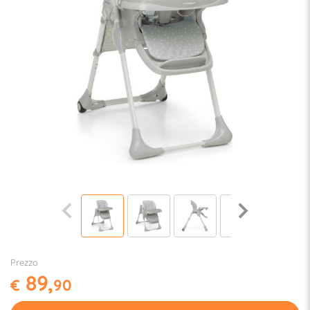
Prezzo
89,
€
90