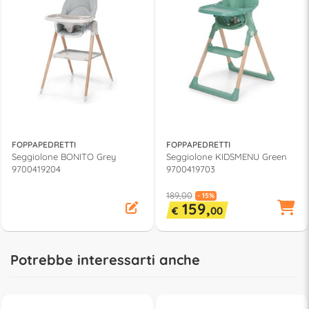
FOPPAPEDRETTI
FOPPAPEDRETTI
Seggiolone BONITO Grey
Seggiolone KIDSMENU Green
9700419204
9700419703
189,00
- 15%
159,
€
00
Potrebbe interessarti anche