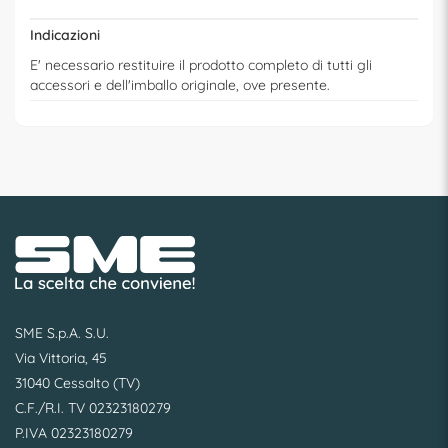
Indicazioni
E' necessario restituire il prodotto completo di tutti gli
accessori e dell'imballo originale, ove presente.
SME S.p.A. S.U.
Via Vittoria, 45
31040 Cessalto (TV)
C.F./R.I. TV 02323180279
P.IVA 02323180279