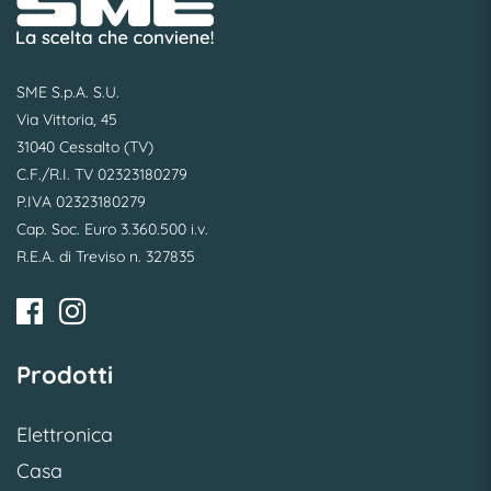
SME S.p.A. S.U.
Via Vittoria, 45
31040 Cessalto (TV)
C.F./R.I. TV 02323180279
P.IVA 02323180279
Cap. Soc. Euro 3.360.500 i.v.
R.E.A. di Treviso n. 327835
Prodotti
Elettronica
Casa