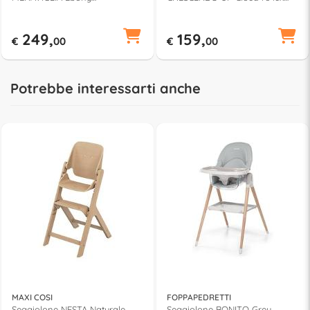
04087149310000
00087046070000
249,
159,
€
00
€
00
Potrebbe interessarti anche
MAXI COSI
FOPPAPEDRETTI
Seggiolone NESTA Naturale
Seggiolone BONITO Grey