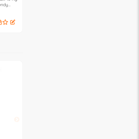
undy
) MYAMAKI FIT Leaf
) EASYFIT Moon gre
0
00079460790
0007915477
99,
49,
€
00
€
00
JANÈ
MOMI