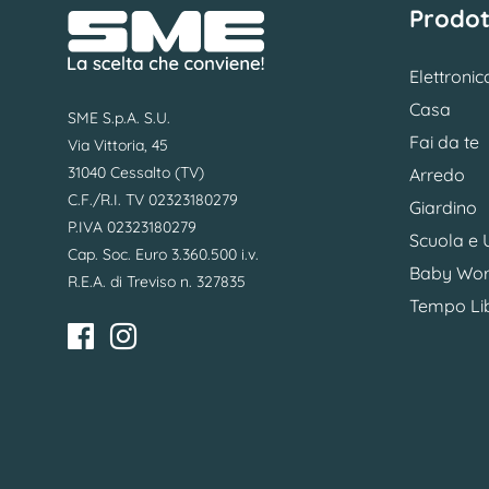
Prodot
Elettronic
Casa
SME S.p.A. S.U.
Fai da te
Via Vittoria, 45
31040 Cessalto (TV)
Arredo
C.F./R.I. TV 02323180279
Giardino
P.IVA 02323180279
Scuola e U
Cap. Soc. Euro 3.360.500 i.v.
Baby Wor
R.E.A. di Treviso n. 327835
Tempo Li