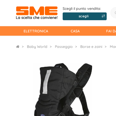
Scegli il punto vendita:
scegli
ELETTRONICA
CASA
FAI D
Baby World
Passeggio
Borse e zaini
Mar