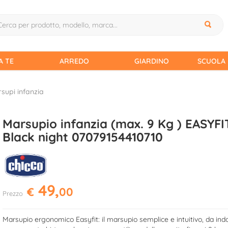
A TE
ARREDO
GIARDINO
SCUOLA 
supi infanzia
Marsupio infanzia (max. 9 Kg ) EASYFI
Black night 07079154410710
49,
€
00
Prezzo
Marsupio ergonomico Easyfit: il marsupio semplice e intuitivo, da ind