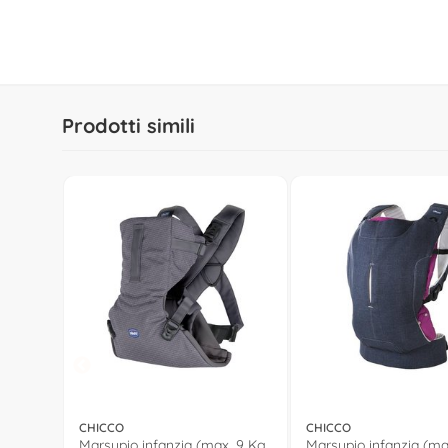
Prodotti simili
CHICCO
CHICCO
Marsupio infanzia (max. 9 Kg
Marsupio infanzia (ma