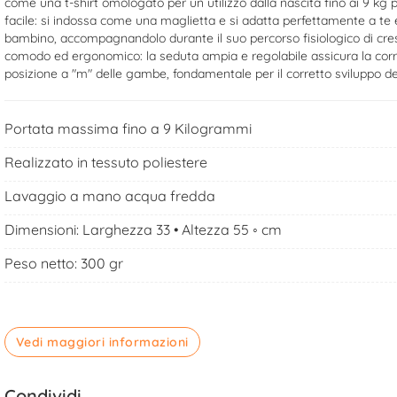
come una t-shirt omologato per un utilizzo dalla nascita fino ai 9 kg p
facile: si indossa come una maglietta e si adatta perfettamente a te e
bambino, accompagnandolo durante il suo percorso fisiologico di cre
comodo ed ergonomico: la seduta ampia e regolabile assicura la corr
posizione a "m" delle gambe, fondamentale per il corretto sviluppo d
Portata massima fino a 9 Kilogrammi
Realizzato in tessuto poliestere
Lavaggio a mano acqua fredda
Dimensioni: Larghezza 33 • Altezza 55 ◦ cm
Peso netto: 300 gr
Vedi maggiori informazioni
Condividi