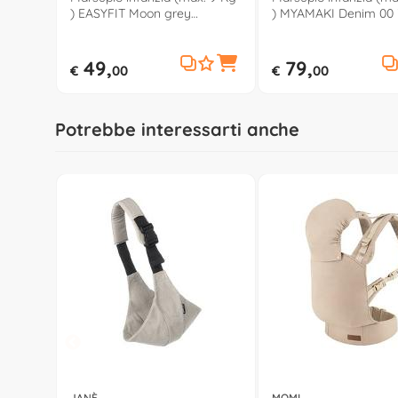
) EASYFIT Moon grey
) MYAMAKI Denim 00 
00079154770710
090
49,
79,
€
00
€
00
Potrebbe interessarti anche
JANÈ
MOMI