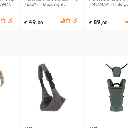
79477
) EASYFIT Black night
) MYAMAKI FIT Burg
0707915441
powder 0607946082
49,
89,
€
00
€
00
JANÈ
JANÈ