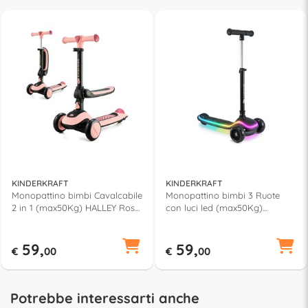
KINDERKRAFT
KINDERKRAFT
Monopattino bimbi Cavalcabile
Monopattino bimbi 3 Ruote
2 in 1 (max50Kg) HALLEY Rose
con luci led (max50Kg)
pink KRHALL00PNK0000
RACKET Black
KRRAKE00BLK0000
59,
59,
€
00
€
00
Potrebbe interessarti anche