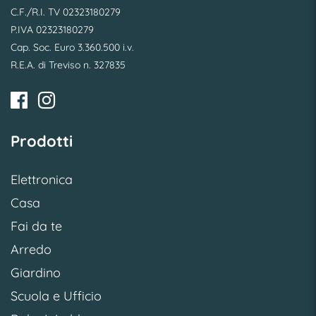
C.F./R.I. TV 02323180279
P.IVA 02323180279
Cap. Soc. Euro 3.360.500 i.v.
R.E.A. di Treviso n. 327835
Prodotti
Elettronica
Casa
Fai da te
Arredo
Giardino
Scuola e Ufficio