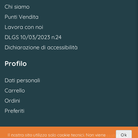
Chi siamo
Punti Vendita
Lavora con noi
DLGS 10/03/2023 n.24
Dichiarazione di accessibilità
Profilo
Dati personali
Carrello
Ordini
Preferiti
Il nostro sito utilizza solo cookie tecnici. Non viene
Ok
© 2026 SME S.p.A. S.U. - Via Vittoria, 45 31040 Cessalto (TV)