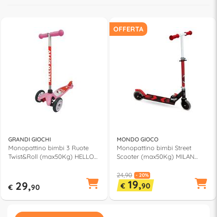
OFFERTA
GRANDI GIOCHI
MONDO GIOCO
Monopattino bimbi 3 Ruote
Monopattino bimbi Street
Twist&Roll (max50Kg) HELLO
Scooter (max50Kg) MILAN
KITTY Rosa HKTG1000
28763
24,90
- 20%
19,
29,
€
90
€
90