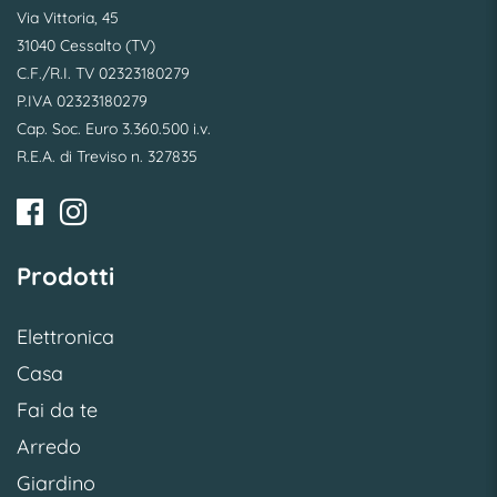
Via Vittoria, 45
31040 Cessalto (TV)
C.F./R.I. TV 02323180279
P.IVA 02323180279
Cap. Soc. Euro 3.360.500 i.v.
R.E.A. di Treviso n. 327835
Prodotti
Elettronica
Casa
Fai da te
Arredo
Giardino