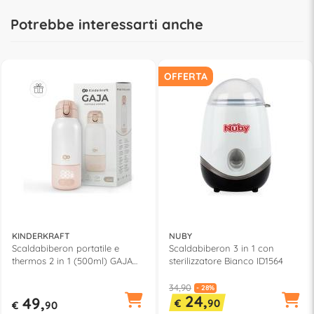
Potrebbe interessarti anche
OFFERTA
KINDERKRAFT
NUBY
Scaldabiberon portatile e
Scaldabiberon 3 in 1 con
thermos 2 in 1 (500ml) GAJA
sterilizzatore Bianco ID1564
Beige KEGAJA00BEG0000
34,90
- 28%
24,
49,
€
90
€
90