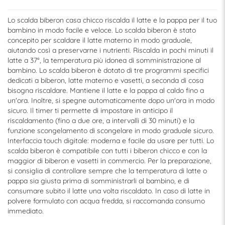
Lo scalda biberon casa chicco riscalda il latte e la pappa per il tuo
bambino in modo facile e veloce. Lo scalda biberon è stato
concepito per scaldare il latte materno in modo graduale,
aiutando così a preservarne i nutrienti. Riscalda in pochi minuti il
latte a 37°, la temperatura più idonea di somministrazione al
bambino. Lo scalda biberon è dotato di tre programmi specifici
dedicati a biberon, latte materno e vasetti, a seconda di cosa
bisogna riscaldare. Mantiene il latte e la pappa al caldo fino a
un'ora. Inoltre, si spegne automaticamente dopo un'ora in modo
sicuro. Il timer ti permette di impostare in anticipo il
riscaldamento (fino a due ore, a intervalli di 30 minuti) e la
funzione scongelamento di scongelare in modo graduale sicuro.
Interfaccia touch digitale: moderna e facile da usare per tutti. Lo
scalda biberon è compatibile con tutti i biberon chicco e con la
maggior di biberon e vasetti in commercio. Per la preparazione,
si consiglia di controllare sempre che la temperatura di latte o
pappa sia giusta prima di somministrarli al bambino, e di
consumare subito il latte una volta riscaldato. In caso di latte in
polvere formulato con acqua fredda, si raccomanda consumo
immediato.