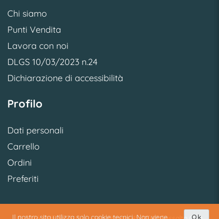
Chi siamo
Punti Vendita
Lavora con noi
DLGS 10/03/2023 n.24
Dichiarazione di accessibilità
Profilo
Dati personali
Carrello
Ordini
Preferiti
Il nostro sito utilizza solo cookie tecnici. Non viene
Ok
© 2026 SME S.p.A. S.U. - Via Vittoria, 45 31040 Cessalto (TV)