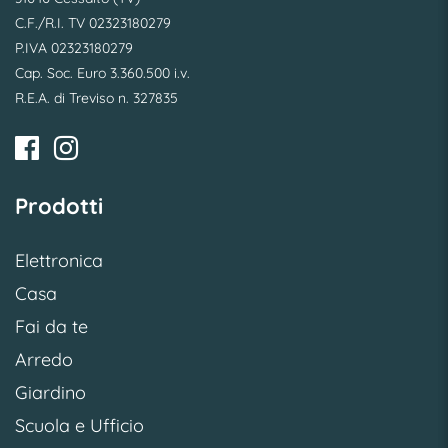
C.F./R.I. TV 02323180279
P.IVA 02323180279
Cap. Soc. Euro 3.360.500 i.v.
R.E.A. di Treviso n. 327835
Prodotti
Elettronica
Casa
Fai da te
Arredo
Giardino
Scuola e Ufficio