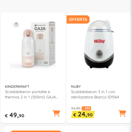
OFFERTA
KINDERKRAFT
NUBY
Scaldabiberon portatile e
Scaldabiberon 3 in 1 con
thermos 2 in 1 (500ml) GAJA
sterilizzatore Bianco ID1564
Beige KEGAJA00BEG0000
34,90
- 28%
24,
49,
€
90
€
90