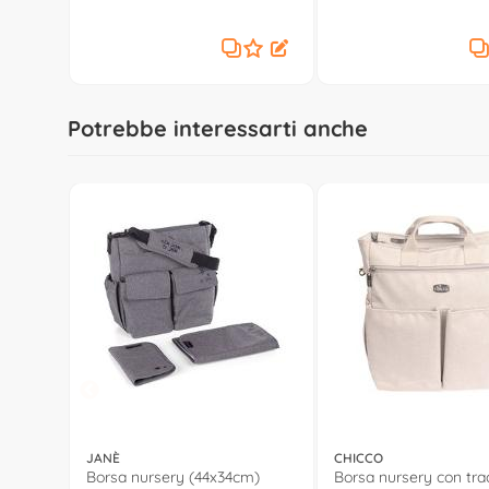
Blue shine IABO4600RO51
Licorice IABO4600BL1
Potrebbe interessarti anche
JANÈ
CHICCO
Borsa nursery (44x34cm)
Borsa nursery con tra