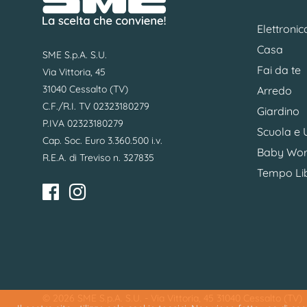
Elettronic
Casa
SME S.p.A. S.U.
Fai da te
Via Vittoria, 45
31040 Cessalto (TV)
Arredo
C.F./R.I. TV 02323180279
Giardino
P.IVA 02323180279
Scuola e U
Cap. Soc. Euro 3.360.500 i.v.
Baby Wor
R.E.A. di Treviso n. 327835
Tempo Li
© 2026 SME S.p.A. S.U. - Via Vittoria, 45 31040 Cessalto (TV)