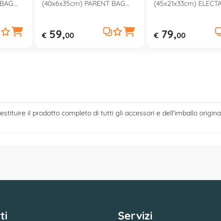
 BAG
(40x6x35cm) PARENT BAG
(45x21x33cm) ELECTA
7500000
Lunar rock 00087127400000
grey AX52T0RTB
59,
79,
€
00
€
00
estituire il prodotto completo di tutti gli accessori e dell'imballo origina
ti
Servizi