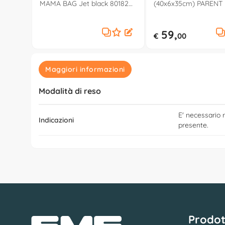
MAMA BAG Jet black 80182
(40x6x35cm) PARENT
T34
Amber glow 0408712
59,
€
00
Maggiori informazioni
Modalità di reso
E' necessario r
Indicazioni
presente.
Prodot