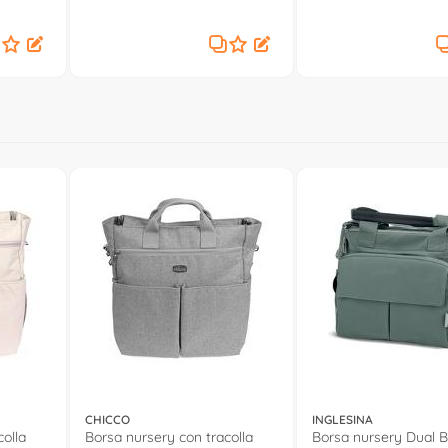
3
Corda IABO4600CT26
500 IABO4600 GS53
CHICCO
INGLESINA
colla
Borsa nursery con tracolla
Borsa nursery Dual 