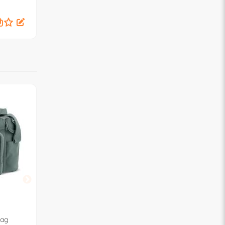
SQ53
shine IABO4600 MU49
AB50RO01
Vedi promozione
BREVI
INGLESINA
Bag
Borsa nursery Smart BRIO
Borsa nursery Day 