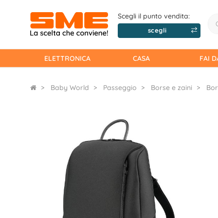
Scegli il punto vendita:
scegli
ELETTRONICA
CASA
FAI D
Baby World
Passeggio
Borse e zaini
Bor