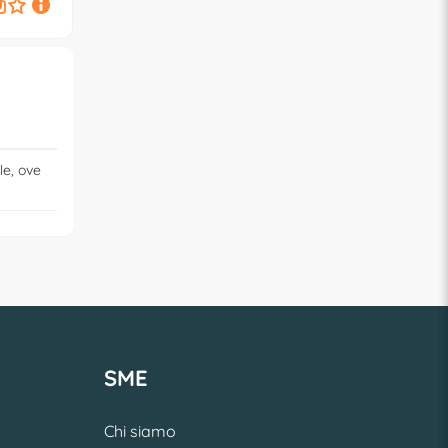
1,
1,
€
20
€
30
le, ove
SME
Chi siamo