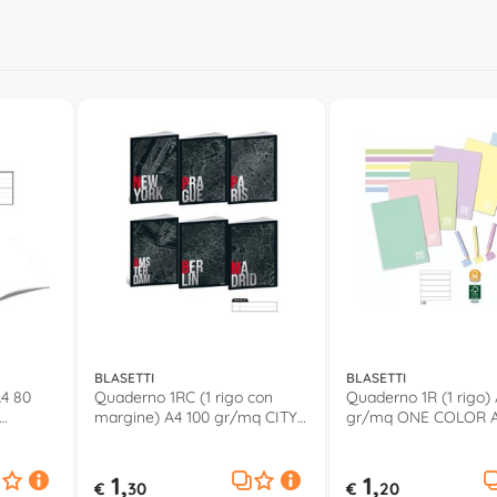
BLASETTI
BLASETTI
A4 80
Quaderno 1RC (1 rigo con
Quaderno 1R (1 rigo)
margine) A4 100 gr/mq CITY
gr/mq ONE COLOR As
Assortito 9420
6580
1,
1,
€
30
€
20