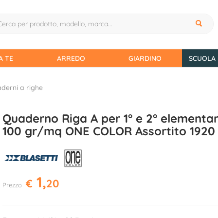
A TE
ARREDO
GIARDINO
SCUOLA 
derni a righe
Quaderno Riga A per 1° e 2° elementa
100 gr/mq ONE COLOR Assortito 1920
1,
€
20
Prezzo