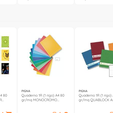
PIGNA
PIGNA
A4 80
Quaderno 1R (1 rigo) A4 80
Quaderno 1R (1 rigo)
R
gr/mq MONOCROMO
gr/mq QUABLOCK As
Assortito 02298871R
00609765M