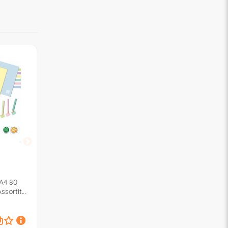
BLASETTI
BLASETTI
 A4 80
Quaderno Riga A per 1° e 2°
Quaderno 1RC (1 rig
sortito
elementare A4 100 gr/mq
margine) A4 100 gr
HELLO PETS Assortito 7403
DISEGNETTI 9124
1,
1,
€
30
€
30