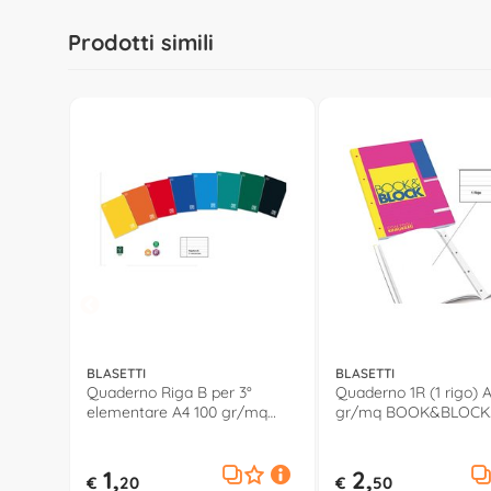
Prodotti simili
BLASETTI
BLASETTI
Quaderno Riga B per 3°
Quaderno 1R (1 rigo) 
elementare A4 100 gr/mq
gr/mq BOOK&BLOCK
ONE COLOR Assortito 1921
Assortito 5722
1,
2,
€
20
€
50