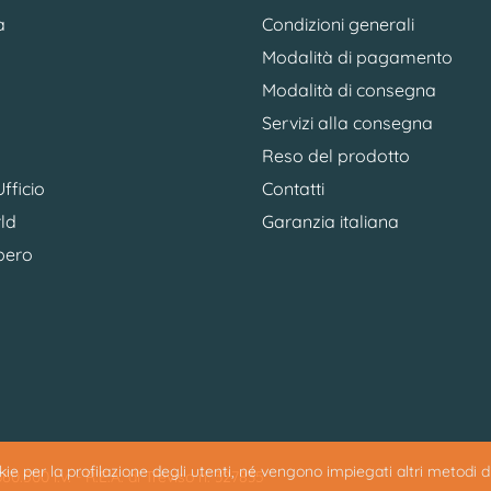
a
Condizioni generali
Modalità di pagamento
Modalità di consegna
Servizi alla consegna
Reso del prodotto
fficio
Contatti
ld
Garanzia italiana
bero
ookie per la profilazione degli utenti, né vengono impiegati altri metodi 
0.500 i.v. - R.E.A. di Treviso n. 327835