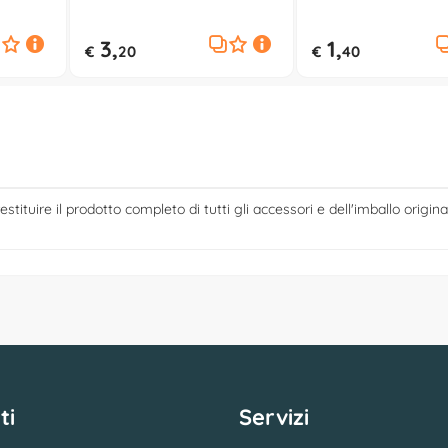
500602408
CAR006
3,
1,
€
20
€
40
estituire il prodotto completo di tutti gli accessori e dell'imballo origina
ti
Servizi