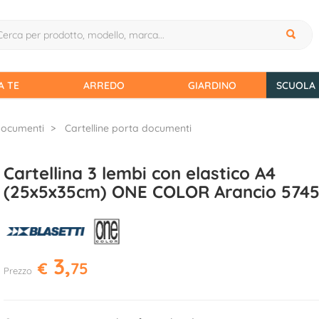
A TE
ARREDO
GIARDINO
SCUOLA 
 documenti
Cartelline porta documenti
Cartellina 3 lembi con elastico A4
(25x5x35cm) ONE COLOR Arancio 574
3,
€
75
Prezzo