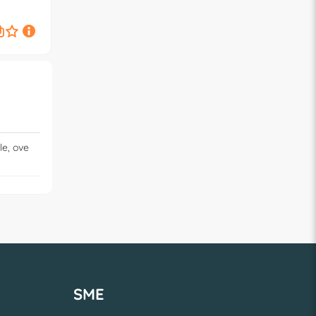
SPIDERMAN Assortito
Assortito 50B60260
502902503
3,
3,
€
20
€
20
le, ove
SME