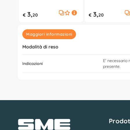
BASTARDI DENTRO Assortito
500102430
50C202518
3,
3,
€
20
€
20
Maggiori informazioni
Modalità di reso
E' necessario r
Indicazioni
presente.
Prodot