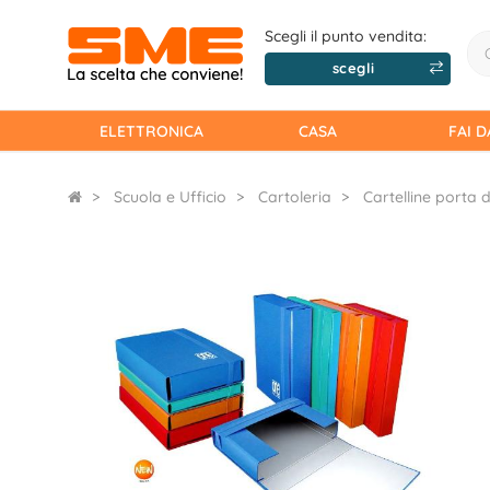
Scegli il punto vendita:
scegli
ELETTRONICA
CASA
FAI D
Scuola e Ufficio
Cartoleria
Cartelline porta