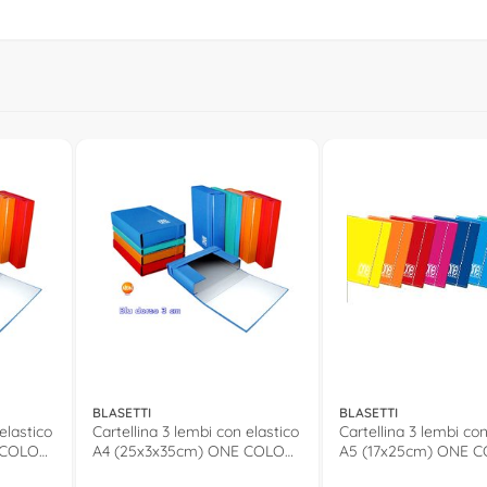
BLASETTI
BLASETTI
elastico
Cartellina 3 lembi con elastico
Cartellina 3 lembi con
 COLOR
A4 (25x3x35cm) ONE COLOR
A5 (17x25cm) ONE 
Blu 5738
Assortito 2200