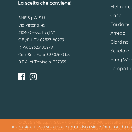
Elettronic
Casa
SME S.p.A. S.U.
Fai da te
Via Vittoria, 45
31040 Cessalto (TV)
Arredo
C.F./R.I. TV 02323180279
Giardino
P.IVA 02323180279
Scuola e U
Cap. Soc. Euro 3.360.500 i.v.
Baby Wor
R.E.A. di Treviso n. 327835
Tempo Li
© 2026 SME S.p.A. S.U. - Via Vittoria, 45 31040 Cessalto (TV)
Il nostro sito utilizza solo cookie tecnici. Non viene fatto uso di c
C.F./R.I. TV 02323180279 - P.IVA 02323180279 - Cap.Soc. € 3.36