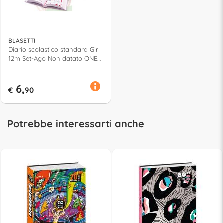
BLASETTI
Diario scolastico standard Girl
12m Set-Ago Non datato ONE
COLOR Assortito 8014
6,
€
90
Potrebbe interessarti anche