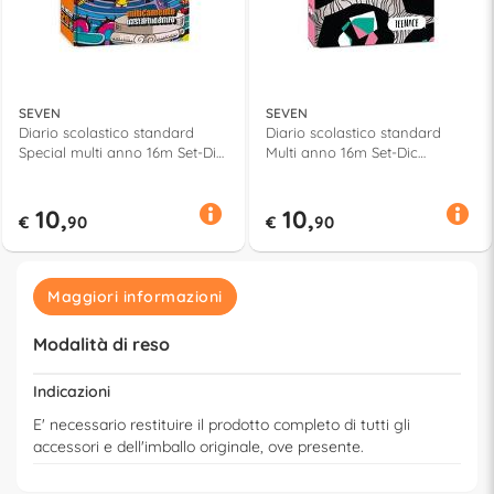
SEVEN
SEVEN
Diario scolastico standard
Diario scolastico standard
Special multi anno 16m Set-Dic
Multi anno 16m Set-Dic
2025/28 BASTARDI DENTRO
2026/29 TEENACE Assortito
Assortito 508402521
50E102604
10,
10,
€
90
€
90
Maggiori informazioni
Modalità di reso
Indicazioni
E' necessario restituire il prodotto completo di tutti gli
accessori e dell'imballo originale, ove presente.