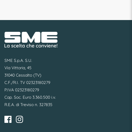
SME S.p.A. S.U.
Via Vittoria, 45
31040 Cessalto (TV)
C.F./R.I. TV 02323180279
P.IVA 02323180279
Cap. Soc. Euro 3.360.500 i.v.
R.E.A. di Treviso n. 327835