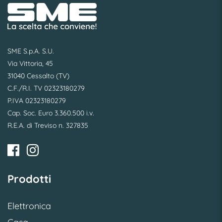
SME S.p.A. S.U.
Via Vittoria, 45
31040 Cessalto (TV)
C.F./R.I. TV 02323180279
P.IVA 02323180279
Cap. Soc. Euro 3.360.500 i.v.
R.E.A. di Treviso n. 327835
Prodotti
Elettronica