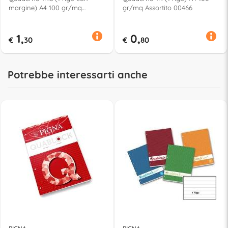
margine) A4 100 gr/mq
gr/mq Assortito 00466
DISEGNETTI Assortito 9448
1,
0,
€
30
€
80
Potrebbe interessarti anche