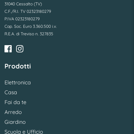
31040 Cessalto (TV)
C.F./R.I. TV 02323180279
P.IVA 02323180279
Cap. Soc. Euro 3.360.500 i.v.
R.E.A. di Treviso n. 327835
Prodotti
Elettronica
Casa
Fai da te
Arredo
Giardino
Scuola e Ufficio