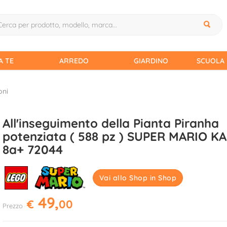
A TE
ARREDO
GIARDINO
SCUOLA 
oni
All'inseguimento della Pianta Piranha
potenziata ( 588 pz ) SUPER MARIO K
8a+ 72044
Vai allo Shop in Shop
49,
€
00
Prezzo