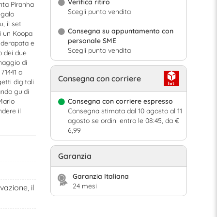
Verifica ritiro
nta Piranha
Scegli punto vendita
egalo
 il set
Consegna su appuntamento con
di un Koopa
personale SME
i derapata e
Scegli punto vendita
o dei due
naggio di
71441 o
Consegna con corriere
tti digitali
ando guidi
Mario
Consegna con corriere espresso
dere il
Consegna stimata dal 10 agosto al 11
agosto se ordini entro le 08:45, da €
6,99
Garanzia
Garanzia Italiana
24 mesi
vazione, il