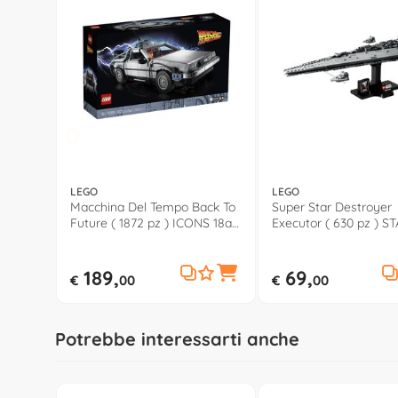
LEGO
LEGO
Macchina Del Tempo Back To
Super Star Destroyer
Future ( 1872 pz ) ICONS 18a+
Executor ( 630 pz ) S
10300
WARS 18a+ 75356
189,
69,
€
00
€
00
Potrebbe interessarti anche