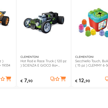
CLEMENTONI
CLEMENTONI
z )
Hot Rod e Race Truck ( 120 pz
Secchiello Touch, Bui
 19334
) SCIENZA E GIOCO 8a+
( 15 pz ) CLEMMY 6-
19335
7,
12,
€
90
€
90