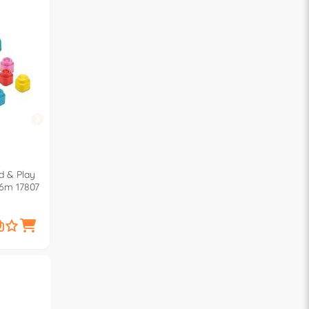
PLAYMOBIL
PLAYMOBIL
ld & Play
Poliziotto in moto e ladro ( 32
Valigetta Polizia CA
36m 17807
pz ) CITY ACTION 4-10a 70572
Case ( 13 pz ) CARR
CASE 4-10a 5648
12,
9,
€
90
€
90