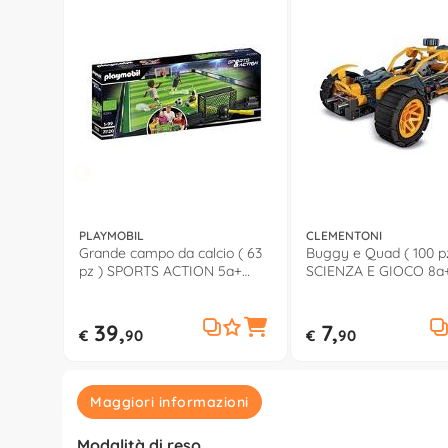
PLAYMOBIL
CLEMENTONI
Grande campo da calcio ( 63
Buggy e Quad ( 100 p
pz ) SPORTS ACTION 5a+
SCIENZA E GIOCO 8a+
71120
39,
7,
€
90
€
90
Maggiori informazioni
Modalità di reso