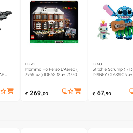
LEGO
LEGO
Mamma Ho Perso L'Aereo (
Stitch e Scrump ( 713
TAR
3955 pz ) IDEAS 18a+ 21330
DISNEY CLASSIC 9a+
269,
67,
€
00
€
50