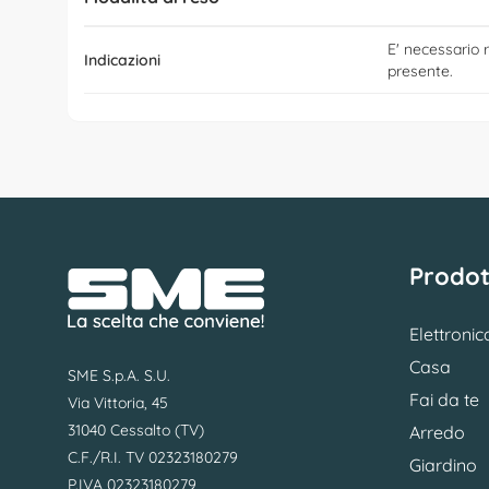
E' necessario r
Indicazioni
presente.
Prodot
Elettronic
Casa
SME S.p.A. S.U.
Fai da te
Via Vittoria, 45
31040 Cessalto (TV)
Arredo
C.F./R.I. TV 02323180279
Giardino
P.IVA 02323180279