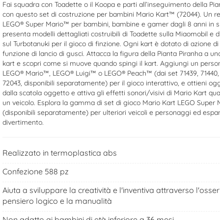
Fai squadra con Toadette o il Koopa e parti all’inseguimento della Pia
con questo set di costruzione per bambini Mario Kart™ (72044). Un r
LEGO® Super Mario™ per bambini, bambine e gamer dagli 8 anni in su,
presenta modelli dettagliati costruibili di Toadette sulla Miaomobil e 
sul Turbotanuki per il gioco di finzione. Ogni kart è dotato di azione d
funzione di lancio di gusci. Attacca la figura della Pianta Piranha a un
kart e scopri come si muove quando spingi il kart. Aggiungi un perso
LEGO® Mario™, LEGO® Luigi™ o LEGO® Peach™ (dai set 71439, 71440, 
72043, disponibili separatamente) per il gioco interattivo, e ottieni ogge
dalla scatola oggetto e attiva gli effetti sonori/visivi di Mario Kart qu
un veicolo. Esplora la gamma di set di gioco Mario Kart LEGO Super 
(disponibili separatamente) per ulteriori veicoli e personaggi ed espan
divertimento.
Realizzato in termoplastica abs
Confezione 588 pz
Aiuta a sviluppare la creatività e l'inventiva attraverso l'osser
pensiero logico e la manualità
Non adatto ai bambini di età inferiore a 36 mesi