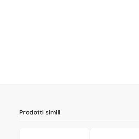
prod-info-I
Prodotti simili