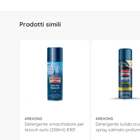
Prodotti simili
AREXONS
AREXONS
Detergente smacchiatore per
Detergente lucida crus
tessuti auto (200ml) 8301
spray satinato profu
Vaniglia (400ml) 8591