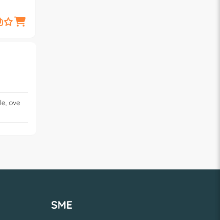
3,
€
50
le, ove
SME