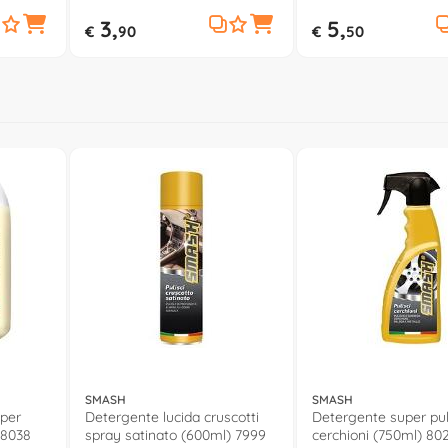
3,
5,
€
90
€
50
SMASH
SMASH
per
Detergente lucida cruscotti
Detergente super pul
 8038
spray satinato (600ml) 7999
cerchioni (750ml) 80