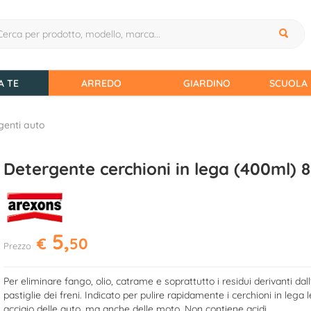
A TE
ARREDO
GIARDINO
SCUOLA 
genti auto
Detergente cerchioni in lega (400ml) 
5,
€
50
Prezzo
Per eliminare fango, olio, catrame e soprattutto i residui derivanti dall
pastiglie dei freni. Indicato per pulire rapidamente i cerchioni in lega 
acciaio delle auto, ma anche delle moto. Non contiene acidi