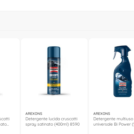
AREXONS
AREXONS
cotti
Detergente lucida cruscotti
Detergente multiuso
mato
spray satinato (400ml) 8590
universale Bi Power 
8267