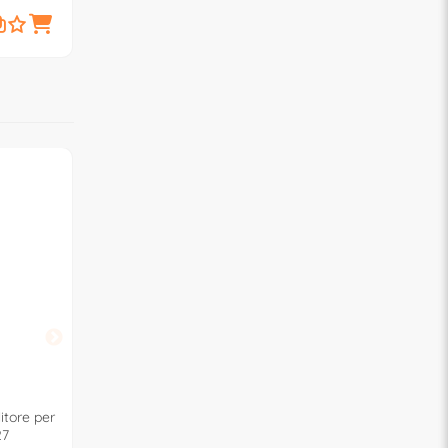
6,
6,
€
50
€
90
SMASH
itore per
Detergente lucida cruscotti
27
spray lucido (600ml) 8024