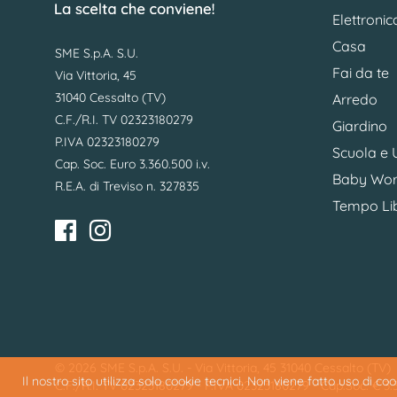
Elettronic
Casa
SME S.p.A. S.U.
Fai da te
Via Vittoria, 45
31040 Cessalto (TV)
Arredo
C.F./R.I. TV 02323180279
Giardino
P.IVA 02323180279
Scuola e U
Cap. Soc. Euro 3.360.500 i.v.
Baby Wor
R.E.A. di Treviso n. 327835
Tempo Li
© 2026 SME S.p.A. S.U. - Via Vittoria, 45 31040 Cessalto (TV)
Il nostro sito utilizza solo cookie tecnici. Non viene fatto uso di c
C.F./R.I. TV 02323180279 - P.IVA 02323180279 - Cap.Soc. € 3.36