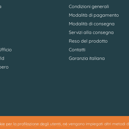
a
Condizioni generali
Modalità di pagamento
Modalità di consegna
Servizi alla consegna
Reso del prodotto
fficio
Contatti
ld
Garanzia italiana
bero
ookie per la profilazione degli utenti, né vengono impiegati altri metodi 
0.500 i.v. - R.E.A. di Treviso n. 327835