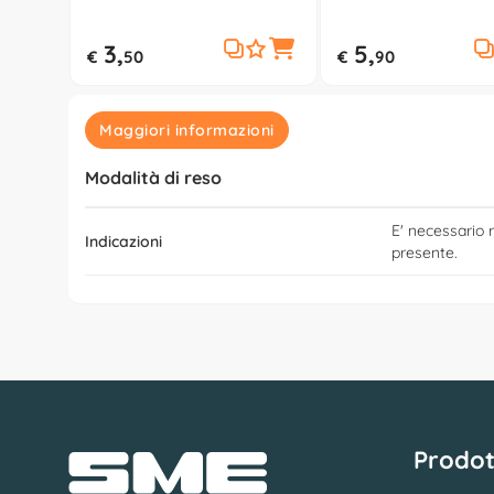
secca (400ml) 8025
3,
5,
€
50
€
90
Maggiori informazioni
Modalità di reso
E' necessario r
Indicazioni
presente.
Prodot