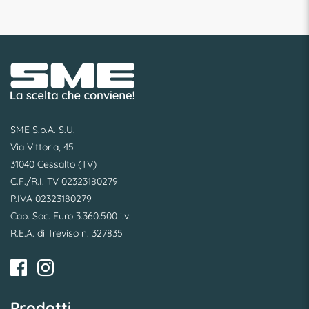
SME S.p.A. S.U.
Via Vittoria, 45
31040 Cessalto (TV)
C.F./R.I. TV 02323180279
P.IVA 02323180279
Cap. Soc. Euro 3.360.500 i.v.
R.E.A. di Treviso n. 327835
Prodotti