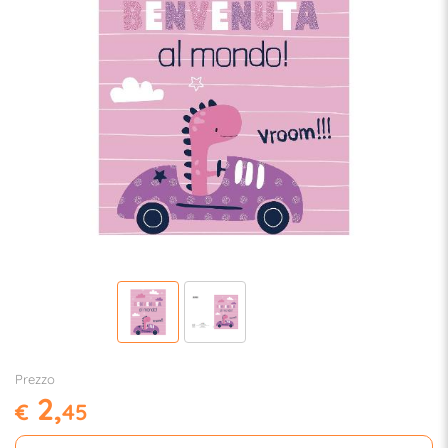
Prezzo
2,
€
45