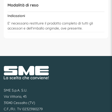
Modalità di reso
Indicazioni
E' necessario restituire il prodotto completo di tutti gli
accessori e dell'imballo originale, ove presente.
SME S.p.A. S.U.
Via Vittoria, 45
31040 Cessalto (TV)
C.F./R.I. TV 02323180279