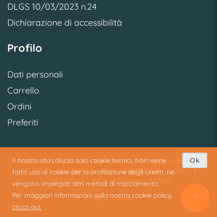
DLGS 10/03/2023 n.24
Dichiarazione di accessibilità
Profilo
Dati personali
Carrello
Ordini
Preferiti
Il nostro sito utilizza solo cookie tecnici. Non viene
Ok
© 2026 SME S.p.A. S.U. - Via Vittoria, 45 31040 Cessalto (TV)
C.F./R.I. TV 02323180279 - P.IVA 02323180279 - Cap.Soc. €
fatto uso di cookie per la profilazione degli utenti, né
3.360.500 i.v. - R.E.A. di Treviso n. 327835
vengono impiegati altri metodi di tracciamento.
Per maggiori informazioni sulla nostra cookie policy
Privacy
|
Cookie
clicca qui.