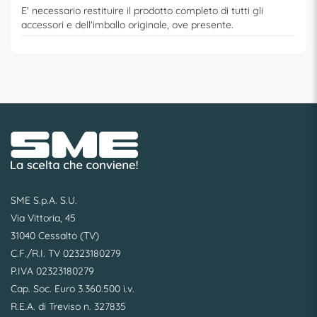
E' necessario restituire il prodotto completo di tutti gli
accessori e dell'imballo originale, ove presente.
SME S.p.A. S.U.
Via Vittoria, 45
31040 Cessalto (TV)
C.F./R.I. TV 02323180279
P.IVA 02323180279
Cap. Soc. Euro 3.360.500 i.v.
R.E.A. di Treviso n. 327835