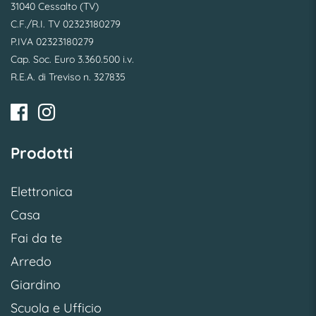
31040 Cessalto (TV)
C.F./R.I. TV 02323180279
P.IVA 02323180279
Cap. Soc. Euro 3.360.500 i.v.
R.E.A. di Treviso n. 327835
Prodotti
Elettronica
Casa
Fai da te
Arredo
Giardino
Scuola e Ufficio