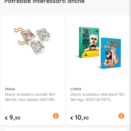
Potrebbe interessarti anche
PIGNA
COMIX
Diario scolastico pocket 16m
Diario scolastico standard 12m
Set-Dic Non datato NATURE
Set-Ago 2025/26 PETS
Assortito 0230383
Assortito 73354PR
9,
10,
€
90
€
90