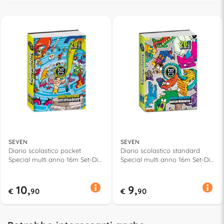
SEVEN
SEVEN
Diario scolastico pocket
Diario scolastico standard
Special multi anno 16m Set-Dic
Special multi anno 16m Set-Dic
2025/28 BASTARDI DENTRO
2026/29 BASTARDI DENTRO
Assortito 508402522
Assortito 508402614
10,
9,
€
90
€
90