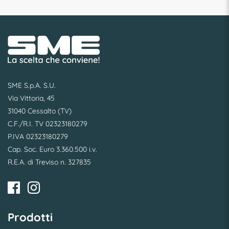
SME S.p.A. S.U.
Via Vittoria, 45
31040 Cessalto (TV)
C.F./R.I. TV 02323180279
P.IVA 02323180279
Cap. Soc. Euro 3.360.500 i.v.
R.E.A. di Treviso n. 327835
Prodotti