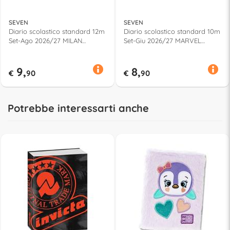
SEVEN
SEVEN
Diario scolastico standard 12m
Diario scolastico standard 10m
Set-Ago 2026/27 MILAN
Set-Giu 2026/27 MARVEL
Assortito 50F202600
SPIDERMAN Assortito
502902600
9,
8,
€
90
€
90
Potrebbe interessarti anche