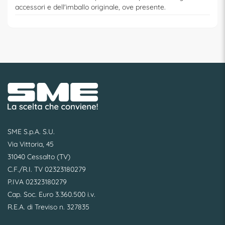
accessori e dell'imballo originale, ove presente.
SME S.p.A. S.U.
Via Vittoria, 45
31040 Cessalto (TV)
C.F./R.I. TV 02323180279
P.IVA 02323180279
Cap. Soc. Euro 3.360.500 i.v.
R.E.A. di Treviso n. 327835