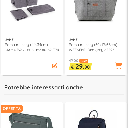
JANÈ
JANÈ
Borsa nursery (44x34cm)
Borsa nursery (50x19x36cm)
MAMA BAG Jet black 80182 T34
WEEKEND Dim grey 82293
US05
49,00
- 38%
29,
€
90
Potrebbe interessarti anche
OFFERTA