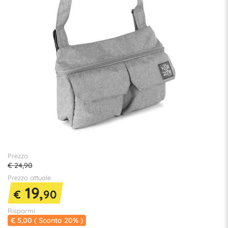
Prezzo
€ 24,90
Prezzo attuale
19,
€
90
Risparmi
€ 5,00 ( Sconto 20% )