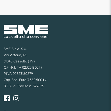
SME S.p.A. S.U.
Via Vittoria, 45
31040 Cessalto (TV)
C.F./R.I. TV 02323180279
P.IVA 02323180279
Cap. Soc. Euro 3.360.500 i.v.
R.E.A. di Treviso n. 327835