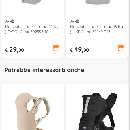
JANÈ
JANÈ
Marsupio infanzia (max. 22 Kg
Marsupio infanzia (max. 18 Kg
) CATCH Sand 60253 U10
) LIKE Stone 60249 R73
29,
49,
€
90
€
90
Potrebbe interessarti anche