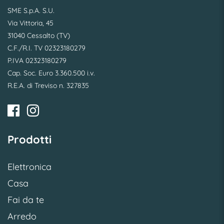
SME S.p.A. S.U.
Via Vittoria, 45
31040 Cessalto (TV)
C.F./R.I. TV 02323180279
P.IVA 02323180279
Cap. Soc. Euro 3.360.500 i.v.
R.E.A. di Treviso n. 327835
Prodotti
Elettronica
Casa
Fai da te
Arredo