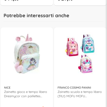
Potrebbe interessarti anche
NICE
FRANCO COSIMO PANINI
Zainetto gioco e tempo libero
Zainetto scuola e tempo libero
Dreamycor con paillettes
(31Lt) MOFU MOFU
MAGIC UNICORN 16200
(32x23x43cm) Assortito
73297CO