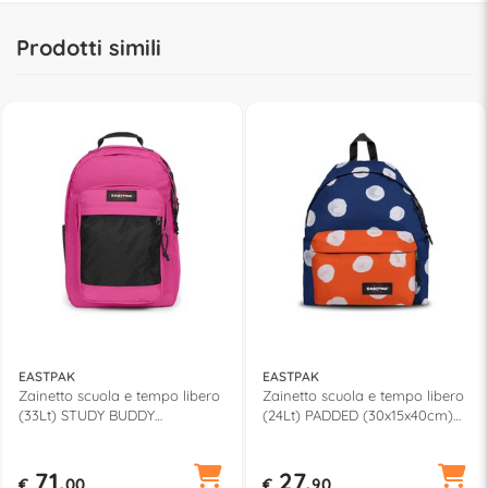
Prodotti simili
EASTPAK
EASTPAK
Zainetto scuola e tempo libero
Zainetto scuola e tempo libero
(33Lt) STUDY BUDDY
(24Lt) PADDED (30x15x40cm)
(29x28x44cm) Fuchsia pink
Dots EK00062017P
EK0A5BKSB0A
71,
27,
€
00
€
90