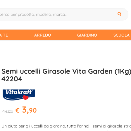
A TE
ARREDO
GIARDINO
SCUOLA 
Semi uccelli Girasole Vita Garden (1Kg
42204
3,
€
90
Prezzo
Un aiuto per gli uccelli da giardino, tutto l'anno! I semi di girasole stria