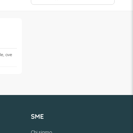
le, ove
SME
Chi siamo