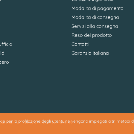
Modalità di pagamento
Modalità di consegna
Servizi alla consegna
Reso del prodotto
fficio
Contatti
ld
Garanzia italiana
bero
ookie per la profilazione degli utenti, né vengono impiegati altri metodi 
0.500 i.v. - R.E.A. di Treviso n. 327835