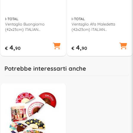
I-TOTAL
I-TOTAL
Ventaglio Buongiorno
Ventaglio Afa Maledetta
(42x23cm) ITALIAN
(42x23cm) ITALIAN
COLLECTION Azzurro e Giallo
COLLECTION Rosa e Rosso
XL3160
XL3165J
4,
4,
€
90
€
90
Potrebbe interessarti anche