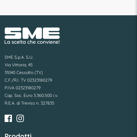
SME S.p.A. S.U.
Via Vittoria, 45
31040 Cessalto (TV)
C.F./R.I. TV 02323180279
P.IVA 02323180279
Cap. Soc. Euro 3.360.500 i.v.
R.E.A. di Treviso n. 327835
Prodotti