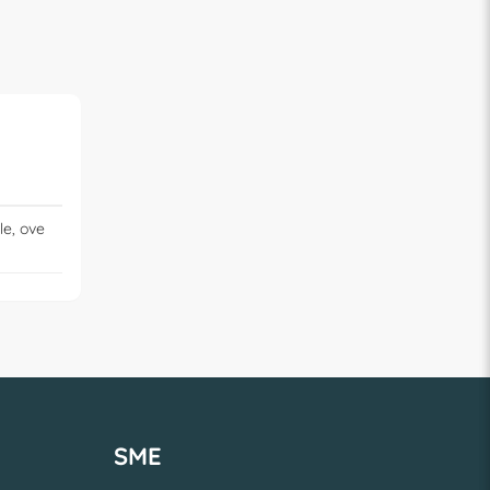
le, ove
SME