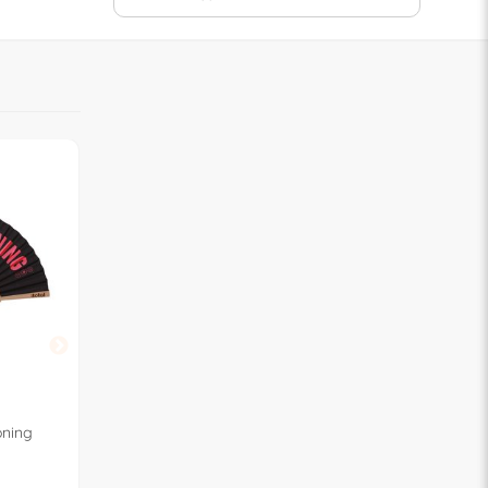
I-TOTAL
I-TOTAL
oning
Ventaglio Sto nel Chill
Ventaglio Bellissima
(42x23cm) ITALIAN
(42x23cm) ITALIAN
Fucsia
COLLECTION Azzurro e
COLLECTION Viola e 