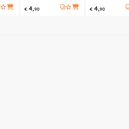
XL3165H
XL3157
4,
4,
€
90
€
90