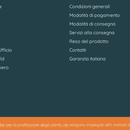
a
Condizioni generali
Modalità di pagamento
Modalità di consegna
Servizi alla consegna
Reso del prodotto
fficio
Contatti
ld
Garanzia italiana
bero
ookie per la profilazione degli utenti, né vengono impiegati altri metodi 
0.500 i.v. - R.E.A. di Treviso n. 327835