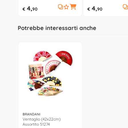
XL3165J
XL3165L
4,
4,
€
90
€
90
Potrebbe interessarti anche
BRANDANI
Ventaglio (42x22cm)
Assortito 51274