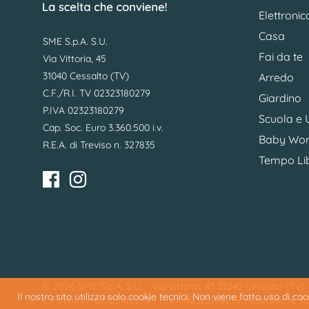
Elettronic
Casa
SME S.p.A. S.U.
Fai da te
Via Vittoria, 45
31040 Cessalto (TV)
Arredo
C.F./R.I. TV 02323180279
Giardino
P.IVA 02323180279
Scuola e U
Cap. Soc. Euro 3.360.500 i.v.
Baby Wor
R.E.A. di Treviso n. 327835
Tempo Li
© 2026 SME S.p.A. S.U. - Via Vittoria, 45 31040 Cessalto (TV)
Il nostro sito utilizza solo cookie tecnici. Non viene fatto uso di c
C.F./R.I. TV 02323180279 - P.IVA 02323180279 - Cap.Soc. € 3.36