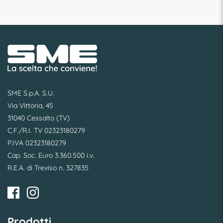
SME S.p.A. S.U.
Via Vittoria, 45
31040 Cessalto (TV)
C.F./R.I. TV 02323180279
P.IVA 02323180279
Cap. Soc. Euro 3.360.500 i.v.
R.E.A. di Treviso n. 327835
Prodotti