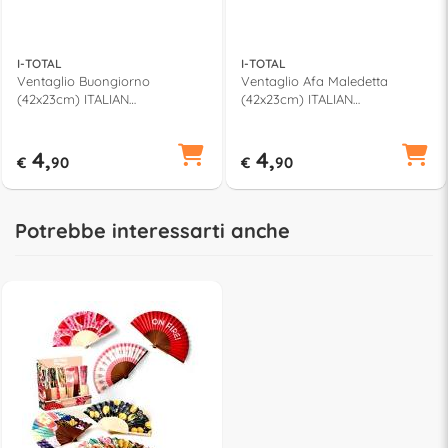
I-TOTAL
I-TOTAL
Ventaglio Buongiorno
Ventaglio Afa Maledetta
(42x23cm) ITALIAN
(42x23cm) ITALIAN
COLLECTION Azzurro e Giallo
COLLECTION Rosa e Rosso
XL3160
XL3165J
4,
4,
€
90
€
90
Potrebbe interessarti anche