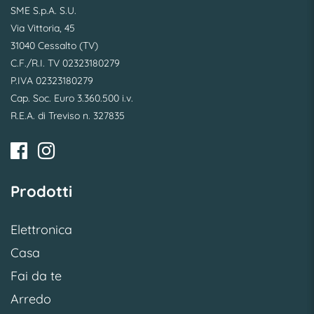
SME S.p.A. S.U.
Via Vittoria, 45
31040 Cessalto (TV)
C.F./R.I. TV 02323180279
P.IVA 02323180279
Cap. Soc. Euro 3.360.500 i.v.
R.E.A. di Treviso n. 327835
Prodotti
Elettronica
Casa
Fai da te
Arredo