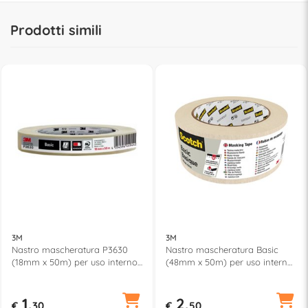
Prodotti simili
3M
3M
Nastro mascheratura P3630
Nastro mascheratura Basic
(18mm x 50m) per uso interno
(48mm x 50m) per uso interno
BASIC Beige 7100309066
SCOTCH Beige 7100334410
1,
2,
€
30
€
50