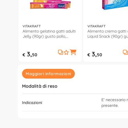
VITAKRAFT
VITAKRAFT
Alimento gelatina gatti adulti
Alimento crema gatti 
Jelly (90gr) gusto pollo,
Liquid Snack (90gr) g
tacchino 59470
salmone 16423
3,
3,
€
50
€
50
Maggiori informazioni
Modalità di reso
E' necessario r
Indicazioni
presente.