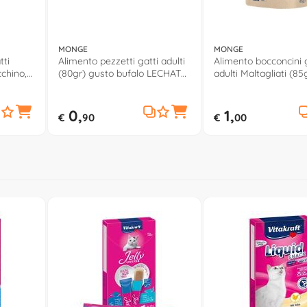
MONGE
MONGE
tti
Alimento pezzetti gatti adulti
Alimento bocconcini 
cchino,
(80gr) gusto bufalo LECHAT
adulti Maltagliati (85
LLENCE
EXCELLENCE 6085
acciughe, ortaggi L
EXCELLENCE 1940
0,
1,
€
90
€
00