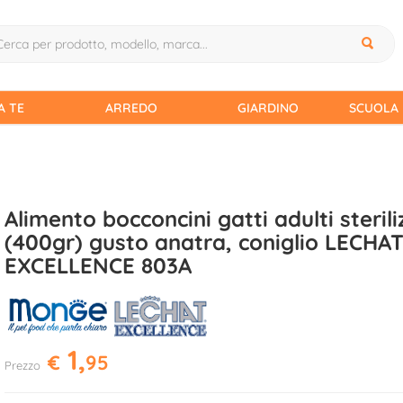
A TE
ARREDO
GIARDINO
SCUOLA 
Alimento bocconcini gatti adulti sterili
(400gr) gusto anatra, coniglio LECHA
EXCELLENCE 803A
1,
€
95
Prezzo