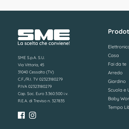
Prodot
Elettronic
Casa
SME S.p.A. S.U.
Fai da te
Via Vittoria, 45
31040 Cessalto (TV)
Arredo
C.F./R.I. TV 02323180279
Giardino
P.IVA 02323180279
Scuola e U
Cap. Soc. Euro 3.360.500 i.v.
Baby Wor
R.E.A. di Treviso n. 327835
Tempo Li