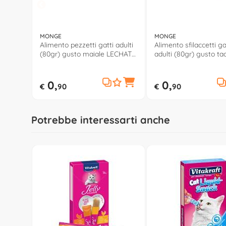
MONGE
MONGE
Alimento pezzetti gatti adulti
Alimento sfilaccetti ga
(80gr) gusto maiale LECHAT
adulti (80gr) gusto ta
EXCELLENCE 6087
carote LECHAT EXCE
6084
0,
0,
€
90
€
90
Potrebbe interessarti anche