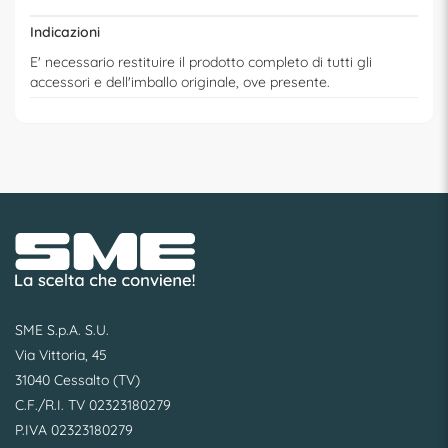
Indicazioni
E' necessario restituire il prodotto completo di tutti gli
accessori e dell'imballo originale, ove presente.
SME S.p.A. S.U.
Via Vittoria, 45
31040 Cessalto (TV)
C.F./R.I. TV 02323180279
P.IVA 02323180279