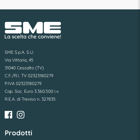
SME S.p.A. S.U.
Via Vittoria, 45
31040 Cessalto (TV)
C.F./R.I. TV 02323180279
P.IVA 02323180279
Cap. Soc. Euro 3.360.500 i.v.
R.E.A. di Treviso n. 327835
Prodotti