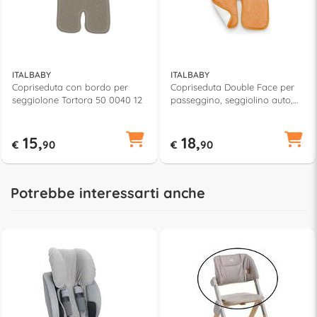
ITALBABY
ITALBABY
Copriseduta con bordo per
Copriseduta Double Face per
seggiolone Tortora 50 0040 12
passeggino, seggiolino auto,
seggiolone Arancio 050 0030
11
15,
18,
€
90
€
90
Potrebbe interessarti anche