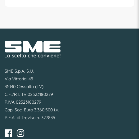
SME S.p.A. S.U.
Via Vittoria, 45
31040 Cessalto (TV)
C.F./R.I. TV 02323180279
P.IVA 02323180279
Cap. Soc. Euro 3.360.500 i.v.
R.E.A. di Treviso n. 327835